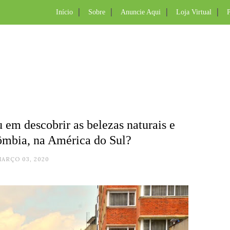
Início
Sobre
Anuncie Aqui
Loja Virtual
P
 em descobrir as belezas naturais e
lômbia, na América do Sul?
ARÇO 03, 2020
.