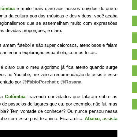
olômbia
é muito mais claro aos nossos ouvidos do que o
conta da cultura pop das músicas e dos vídeos, você acaba
s regionalismos que se assemelham muito com expressões
as devidas proporções, é claro.
s amam futebol e são super calorosos, atenciosos e falam
a anterior a exploração espanhola, com os Incas.
 é claro que o meu algoritmo já fica atento quando surge
eos no Youtube, me veio a recomendação de assistir esse
sentado por
@FábioPorchat
e
@Rosana
.
e a
Colômbia
, trazendo convidados que falaram sobre as
 de passeios de lugares que eu, por exemplo, não fui, mas
ômbia? Tem vontade de conhecer? Ou nunca pensou nessa
abe com esse post te anima. Fica a dica.
Abaixo, assista
.