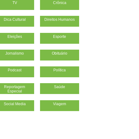
TV
Crônica
Dica Cultural
Direitos Humanos
Eleições
Esporte
Jornalismo
Obituário
Podcast
Política
Reportagem
Saúde
Especial
Social Media
Viagem