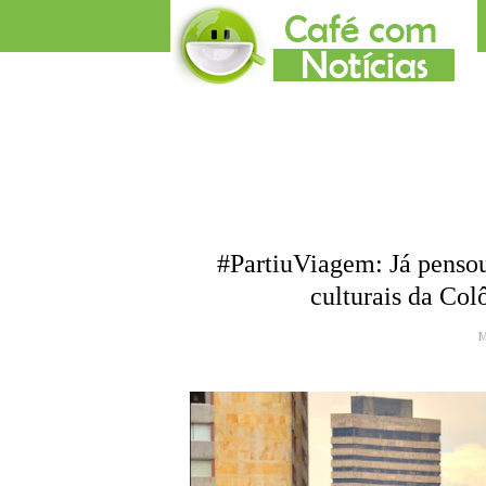
#PartiuViagem: Já pensou
culturais da Co
M