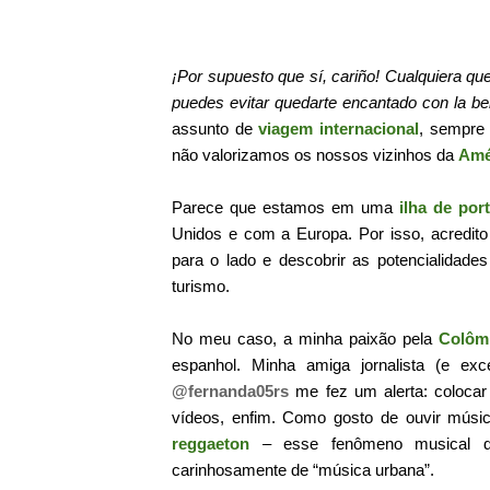
¡Por supuesto que sí, cariño! Cualquiera 
puedes evitar quedarte encantado con la bel
assunto de
viagem internacional
, sempre 
não valorizamos os nossos vizinhos da
Amé
Parece que estamos em uma
ilha de por
Unidos e com a Europa. Por isso, acredito
para o lado e descobrir as potencialidad
turismo.
No meu caso, a minha paixão pela
Colôm
espanhol. Minha amiga jornalista (e ex
@fernanda05rs
me fez um alerta: colocar
vídeos, enfim. Como gosto de ouvir músic
reggaeton
– esse fenômeno musical 
carinhosamente de “música urbana”.