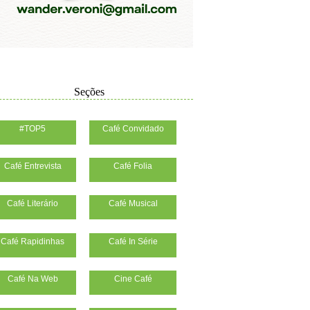
Seções
#TOP5
Café Convidado
Café Entrevista
Café Folia
Café Literário
Café Musical
Café Rapidinhas
Café In Série
Café Na Web
Cine Café