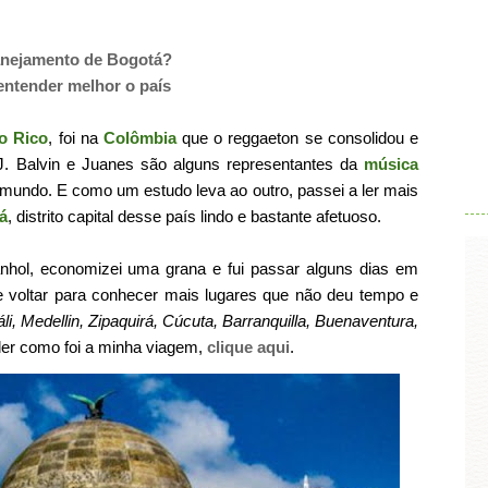
anejamento de Bogotá?
entender melhor o país
o Rico
, foi na
Colômbia
que o reggaeton se consolidou e
.
J. Balvin e Juanes são alguns representantes da
música
undo. E como um estudo leva ao outro, passei a ler mais
á
, distrito capital desse país lindo e bastante afetuoso.
hol, economizei uma grana e fui passar alguns dias em
e voltar para conhecer mais lugares que não deu tempo e
li, Medellin, Zipaquirá, Cúcuta, Barranquilla, Buenaventura,
a ler como foi a minha viagem,
clique aqui
.