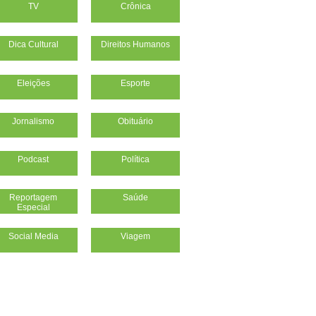
TV
Crônica
Dica Cultural
Direitos Humanos
Eleições
Esporte
Jornalismo
Obituário
Podcast
Política
Reportagem
Saúde
Especial
Social Media
Viagem