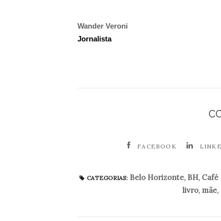
Wander Veroni
Jornalista
C
FACEBOOK
LINK
Belo Horizonte
,
BH
,
Café 
CATEGORIAS:
livro
,
mãe
,