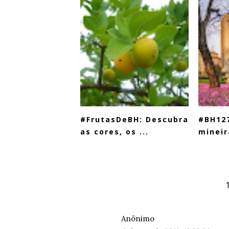
#FrutasDeBH: Descubra
#BH127
as cores, os ...
mineir
Anônimo