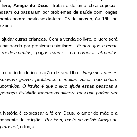
 livro,
Amigo de Deus
. Trata-se de uma obra especial,
 passam ou passaram por problemas de saúde com longas
ento ocorre nesta sexta-feira, 05 de agosto, às 19h, na
rizonte.
o ajudar outras crianças. Com a venda do livro, o lucro será
am passando por problemas similares.
“Espero que a renda
r medicamentos, pagar exames ou comprar alimentos
e o período de internação de seu filho.
“Naqueles meses
enciavam graves problemas e muitas vezes não tinham
portá-los. O intuito é que o livro ajude essas pessoas a
sperança. Existirão momentos difíceis, mas que podem ser
da história é expressar a fé em Deus, o amor de mãe e a
pendente da religião.
“Por isso, gosto de definir Amigo de
peração”
, reforça.