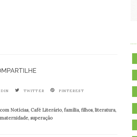
.
OMPARTILHE
EDIN
TWITTER
PINTEREST
com Notícias
,
Café Literário
,
família
,
filhos
,
literatura
,
maternidade
,
superação