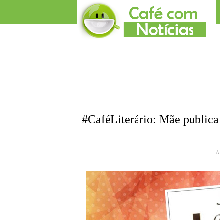
#CaféLiterário: Mãe publica 
A