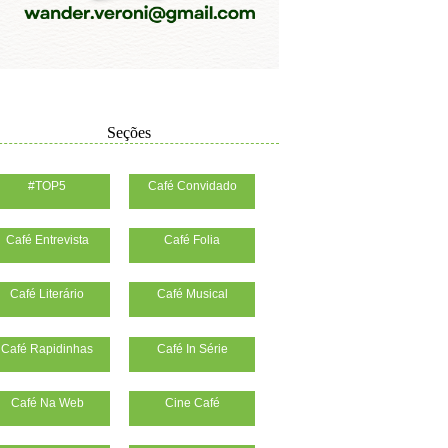
Seções
#TOP5
Café Convidado
Café Entrevista
Café Folia
Café Literário
Café Musical
Café Rapidinhas
Café In Série
Café Na Web
Cine Café