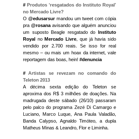
#
Produtos ‘resgatados do Instituto Royal’
no Mercado Livre?
O
@edusarsur
mandou um tweet com cópia
pra
@rosana
avisando que alguém anunciou
um suposto Beagle resgatado do
Instituto
Royal
no
Mercado Livre
, que já havia sido
vendido por 2.700 reais. Se isso for real
mesmo – ou mais um hoax da internet, vale
reportagem das boas, hein!
#denuncia
#
Artistas se revezam no comando do
Teleton 2013
A décima sexta edição do Teleton se
aproxima dos R$ 3 milhões de doações. Na
madrugada deste sábado (26/10) passaram
pelo palco do programa Zezé Di Camargo e
Luciano, Marco Luque, Ana Paula Valadão,
Banda Calypso, Agnaldo Timóteo, a dupla
Matheus Minas & Leandro, Flor e Liminha.