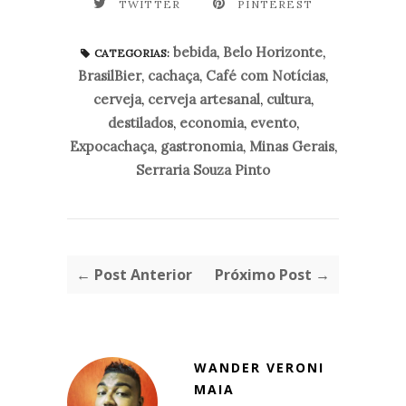
TWITTER
PINTEREST
bebida
,
Belo Horizonte
,
CATEGORIAS:
BrasilBier
,
cachaça
,
Café com Notícias
,
cerveja
,
cerveja artesanal
,
cultura
,
destilados
,
economia
,
evento
,
Expocachaça
,
gastronomia
,
Minas Gerais
,
Serraria Souza Pinto
← Post Anterior
Próximo Post →
WANDER VERONI
MAIA