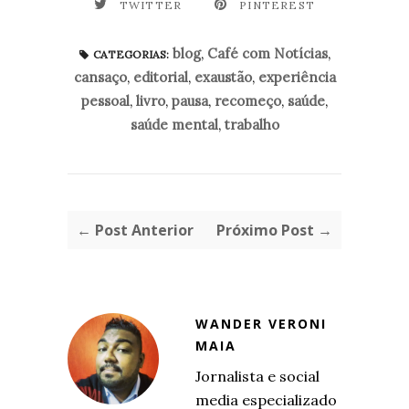
TWITTER
PINTEREST
blog
,
Café com Notícias
,
CATEGORIAS:
cansaço
,
editorial
,
exaustão
,
experiência
pessoal
,
livro
,
pausa
,
recomeço
,
saúde
,
saúde mental
,
trabalho
← Post Anterior
Próximo Post →
WANDER VERONI
MAIA
Jornalista e social
media especializado