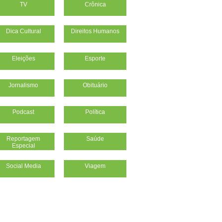
TV
Crônica
Dica Cultural
Direitos Humanos
Eleições
Esporte
Jornalismo
Obituário
Podcast
Política
Reportagem
Saúde
Especial
Social Media
Viagem