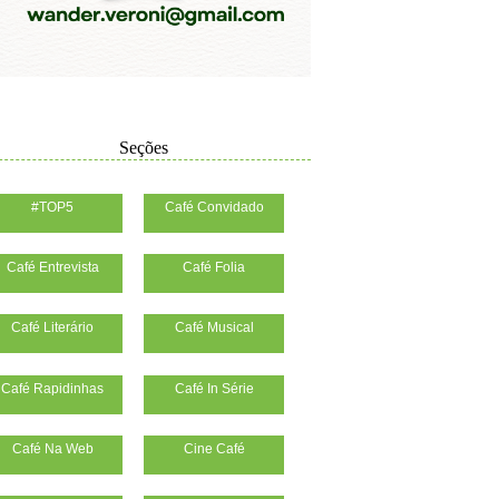
Seções
#TOP5
Café Convidado
Café Entrevista
Café Folia
Café Literário
Café Musical
Café Rapidinhas
Café In Série
Café Na Web
Cine Café