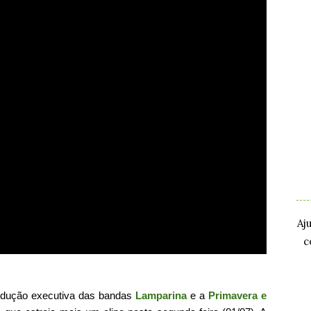
.
.
Aj
c
odução executiva das bandas
Lamparina
e a
Primavera e