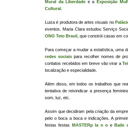
Mural da Liberdade
e a
Exposição Mu
Cultural
.
Luiza é produtora de artes visuais no
Paláci
eventos. Maria Clara estudou Serviço Soc
ONG Teto Brasil
, que constrói casas em c
Para começar a mudar a estatística, uma d
redes sociais
para recolher nomes de pro
contatos recebidos em breve vão virar a
Te
localização e especialidade.
Além disso, em todos os trabalhos que rea
tentativa de reivindicar a presença femin
som, luz, etc.
Assim que decidiram pela criação da empr
pelo o boca a boca e indicações. A primeir
festas festas
MASTERp la n o
e
Baile 