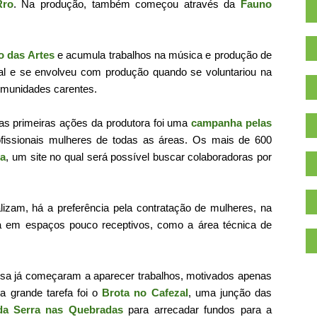
Rro
. Na produção, também começou através da
Fauno
o das Artes
e acumula trabalhos na música e produção de
ial e se envolveu com produção quando se voluntariou na
omunidades carentes.
as primeiras ações da produtora foi uma
campanha pelas
fissionais mulheres de todas as áreas. Os mais de 600
ia
, um site no qual será possível buscar colaboradoras por
lizam, há a preferência pela contratação de mulheres, na
ina em espaços pouco receptivos, como a área técnica de
esa já começaram a aparecer trabalhos, motivados apenas
.
a grande tarefa foi o
Brota no Cafezal
, uma junção das
da Serra nas Quebradas
para arrecadar fundos para a