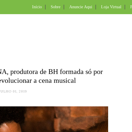
Início
Sobre
Anuncie Aqui
Loja Virtual
P
, produtora de BH formada só por
evolucionar a cena musical
JULHO 01, 2019
.