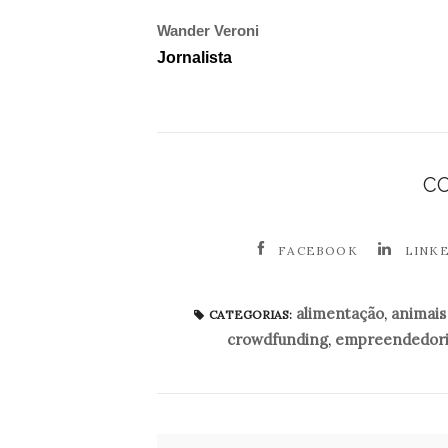
Wander Veroni
Jornalista
C
FACEBOOK
LINK
alimentação
,
animais
CATEGORIAS:
crowdfunding
,
empreendedor