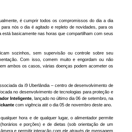
almente, é cumprir todos os compromissos do dia a dia
 para nós o dia é agitado e repleto de novidades, para os
ida está basicamente nas horas que compartilham com seus
ficam sozinhos, sem supervisão ou controle sobre seu
limentação. Com isso, comem muito e engordam ou não
em ambos os casos, várias doenças podem acometer os
associada da i9 Uberlândia – centro de desenvolvimento de
 focada no desenvolvimento de tecnologias para proteção e
ador Inteligente
, lançado no último dia 06 de setembro, na
ickante
com vigência até o dia 05 de novembro deste ano.
ualquer hora e de qualquer lugar, o alimentador permite
(horários e porções) e de dietas (sob orientação de um
a câmera e permitir interação com ele através de mensagem