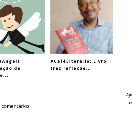
aAngels:
#CaféLiterário: Livro
.
ação de
traz reflexõe...
e...
.
Aj
c
0 comentários