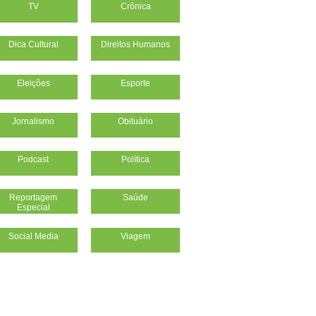
TV
Crônica
Dica Cultural
Direitos Humanos
Eleições
Esporte
Jornalismo
Obituário
Podcast
Política
Reportagem
Saúde
Especial
Social Media
Viagem