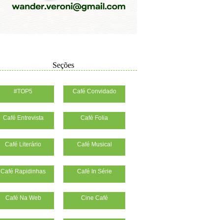
Seções
#TOP5
Café Convidado
Café Entrevista
Café Folia
Café Literário
Café Musical
Café Rapidinhas
Café In Série
Café Na Web
Cine Café