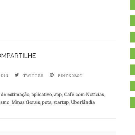
OMPARTILHE
EDIN
TWITTER
PINTEREST
 de estimação
,
aplicativo
,
app
,
Café com Notícias
,
ismo
,
Minas Gerais
,
pets
,
startup
,
Uberlândia
.