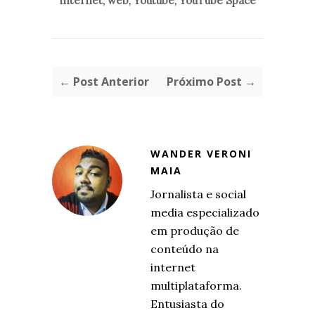
internet
,
web
,
Youtube
,
YouTube Space
← Post Anterior
Próximo Post →
WANDER VERONI
MAIA
Jornalista e social
media especializado
em produção de
conteúdo na
internet
multiplataforma.
Entusiasta do