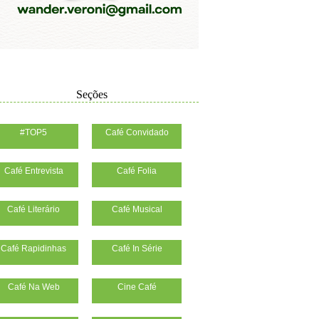
Seções
#TOP5
Café Convidado
Café Entrevista
Café Folia
Café Literário
Café Musical
Café Rapidinhas
Café In Série
Café Na Web
Cine Café