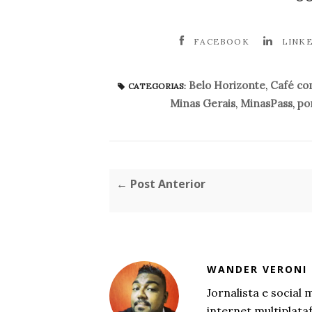
FACEBOOK
LINK
Belo Horizonte
,
Café co
CATEGORIAS:
Minas Gerais
,
MinasPass
,
pon
← Post Anterior
WANDER VERONI
Jornalista e socia
internet multiplat