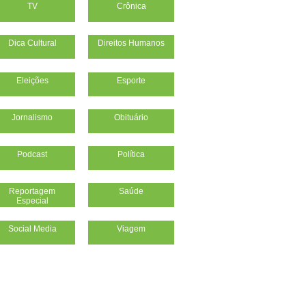
TV
Crônica
Dica Cultural
Direitos Humanos
Eleições
Esporte
Jornalismo
Obituário
Podcast
Política
Reportagem
Saúde
Especial
Social Media
Viagem