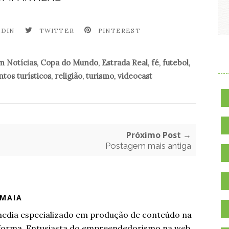
EDIN
TWITTER
PINTEREST
.
m Notícias
,
Copa do Mundo
,
Estrada Real
,
fé
,
futebol
,
tos turísticos
,
religião
,
turismo
,
videocast
Próximo Post →
Postagem mais antiga
 MAIA
l media especializado em produção de conteúdo na
aforma. Entusiasta do empreendedorismo na web