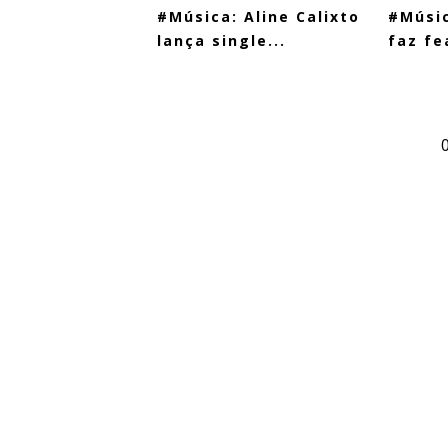
#Música: Aline Calixto
#Músic
lança single...
faz fe