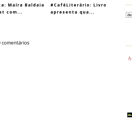
a: Maíra Baldaia
#CaféLiterário: Livro
at com...
apresenta qua...
.
0 comentários