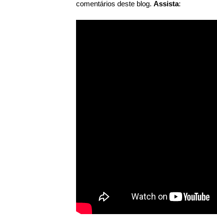
comentários deste blog.
As
sista
: