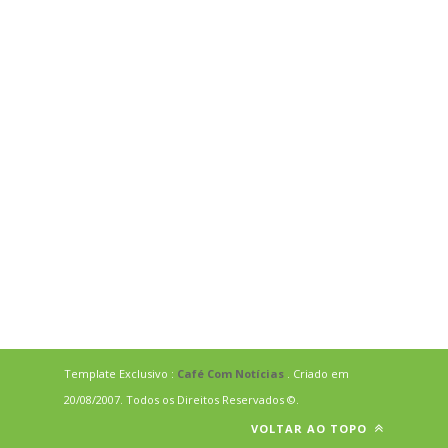
Template Exclusivo :
Café Com Notícias
. Criado em
20/08/2007. Todos os Direitos Reservados ©.
VOLTAR AO TOPO