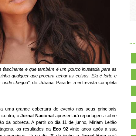
.
is fascinante e que também é um pouco inusitada para as
inha qualquer que procura achar as coisas. Ela é forte e
r onde chegou"
, diz Juliana. Para ler a entrevista completa
a uma grande cobertura do evento nos seus principais
ncontro, o
Jornal Nacional
apresentará reportagens sobre
o da pobreza. A partir do dia 11 de junho, Miriam Leitão
rtagens, os resultados da
Eco 92
vinte anos após a sua
em cumpridos. Já no dia 20 de junho, o
Jornal Hoje
será