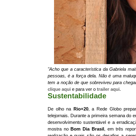
"Acho que a característica da Gabriela ma
pessoas, é a força dela. Não é uma maluqu
tem a noção de que sobreviveu para chega
clique aqui
e para ver o
trailer aqui
.
Sustentabilidade
De olho na
Rio+20
, a Rede Globo prepar
telejornais. Durante a primeira semana do e
desenvolvimento sustentável e a erradicaçã
mostra no
Bom Dia Brasil
, em três repo
realização e quais são os desafios a ser