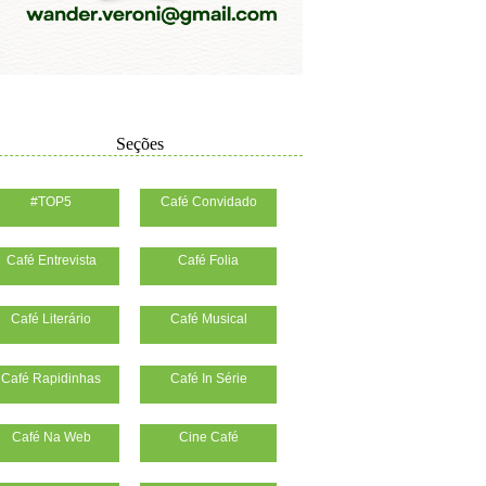
Seções
#TOP5
Café Convidado
Café Entrevista
Café Folia
Café Literário
Café Musical
Café Rapidinhas
Café In Série
Café Na Web
Cine Café