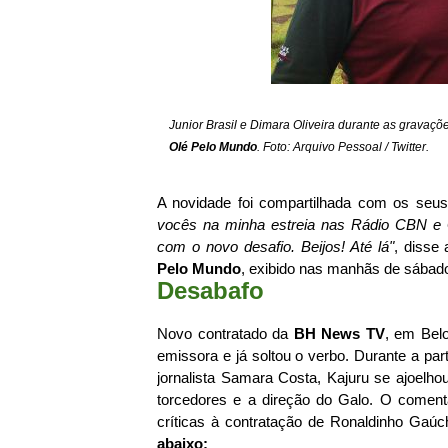
Junior Brasil e Dimara Oliveira durante as gravaç
Olé Pelo Mundo
. Foto: Arquivo Pessoal / Twitter.
A novidade foi compartilhada com os seus
vocês na minha estreia nas Rádio CBN e
com o novo desafio. Beijos! Até lá"
, disse
Pelo Mundo
, exibido nas manhãs de sábad
Desabafo
Novo contratado da
BH News TV
, em Belo
emissora e já soltou o verbo. Durante a par
jornalista Samara Costa, Kajuru se ajoelh
torcedores e a direção do Galo. O comenta
críticas à contratação de Ronaldinho Gaúc
abaixo: