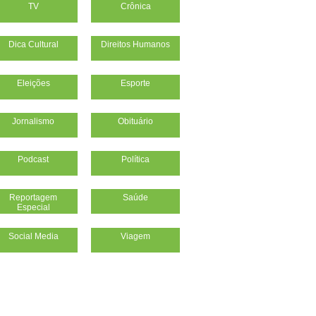
TV
Crônica
Dica Cultural
Direitos Humanos
Eleições
Esporte
Jornalismo
Obituário
Podcast
Política
Reportagem
Saúde
Especial
Social Media
Viagem