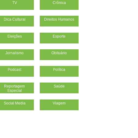
TV
Crônica
Dica Cultural
Direitos Humanos
Eleições
Esporte
Jornalismo
Obituário
Podcast
Política
Reportagem
Saúde
Especial
Social Media
Viagem