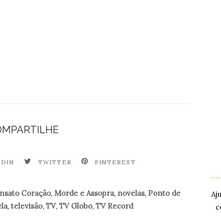
OMPARTILHE
.
EDIN
TWITTER
PINTEREST
.
nsato Coração
,
Morde e Assopra
,
novelas
,
Ponto de
Aj
la
,
televisão
,
TV
,
TV Globo
,
TV Record
c