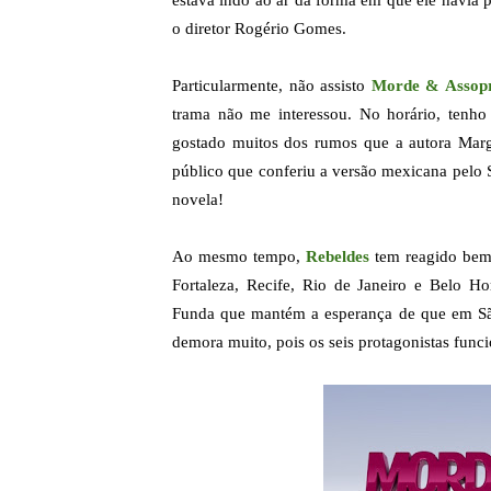
estava indo ao ar da forma em que ele havia p
o diretor Rogério Gomes.
Particularmente, não assisto
Morde & Assop
trama não me interessou. No horário, tenho
gostado muitos dos rumos que a autora Marg
público que conferiu a versão mexicana pelo 
novela!
Ao mesmo tempo,
Rebeldes
tem reagido bem 
Fortaleza, Recife, Rio de Janeiro e Belo H
Funda que mantém a esperança de que em S
demora muito, pois os seis protagonistas func