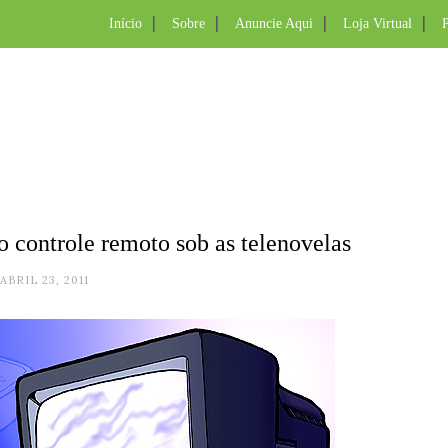
Início
Sobre
Anuncie Aqui
Loja Virtual
P
 controle remoto sob as telenovelas
ABRIL 23, 2011
.