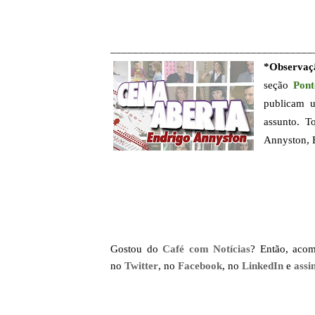
____________________________________
*Observaç
seção
Pont
publicam u
assunto. T
Annyston, 
Gostou do
Café com Notícias
? Então, aco
no
Twitter
, no
Facebook
, no
LinkedIn
e
assi