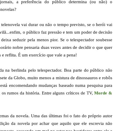
jornais, a preferência do público determina (ou não) o
enovelas?
telenovela vai durar ou não o tempo previsto, se o herói vai
vilã...enfim, o público faz pressão e tem um poder de decisão
 deixa seduzir pela menos pior. Se o telespectador soubesse
orário nobre pensaria duas vezes antes de decidir o que quer
 e reflita. É um exercício que vale a pena!
da na berlinda pelo telespectador. Boa parte do público não
 sete da Globo, muito menos a mistura de dinossauros e robôs
já está encomendando mudanças baseado numa pesquisa para
m os rumos da história. Entre alguns críticos de TV,
Morde &
emas da novela. Uma das últimas foi o fato do próprio autor
edição da novela por achar que aquilo que ele escrevia não