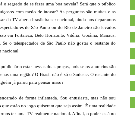
erá o segredo de se fazer uma boa novela? Será que o público
reguiçosos com medo de inovar?
As perguntas são muitas e as
ar da TV aberta brasileira ser nacional, ainda nos deparamos
lespectadores de São Paulo ou do Rio de Janeiro são levados
so em Fortaleza, Belo Horizonte, Vitória, Goiânia, Manaus,
z. Se o telespectador de São Paulo não gostar o restante do
 nacional.
ublicitário estar nessas duas praças, pois se os anúncios são
penas uma região? O Brasil não é só o Sudeste. O restante do
lguém já parou para pensar nisso?
encarado de forma inflamada. Sou entusiasta, mas não sou
s que estão no jogo quiserem que seja assim. É uma realidade
sermos ter uma TV realmente nacional. Afinal, o poder está no
.