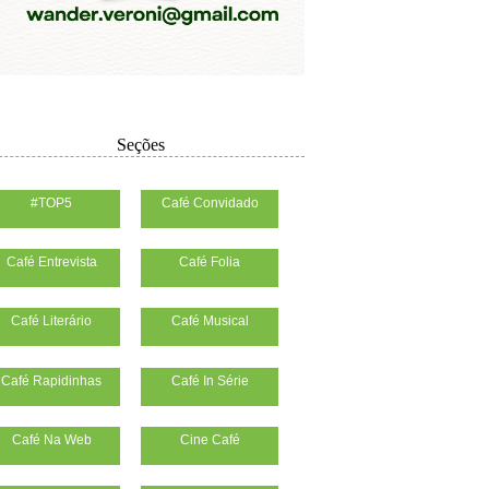
Seções
#TOP5
Café Convidado
Café Entrevista
Café Folia
Café Literário
Café Musical
Café Rapidinhas
Café In Série
Café Na Web
Cine Café