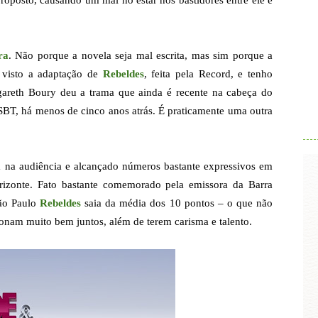
roposto, causando um mal no estar nos bastidores entre ele e
ra
. Não porque a novela seja mal escrita, mas sim porque a
 visto a adaptação de
Rebeldes
, feita pela Record, e tenho
areth Boury deu a trama que ainda é recente na cabeça do
.
SBT, há menos de cinco anos atrás. É praticamente uma outra
na audiência e alcançado números bastante expressivos em
orizonte. Fato bastante comemorado pela emissora da Barra
ão Paulo
Rebeldes
saia da média dos 10 pontos – o que não
ionam muito bem juntos, além de terem carisma e talento.