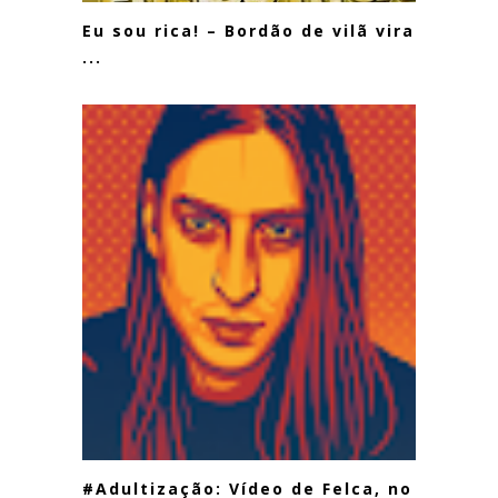
Eu sou rica! – Bordão de vilã vira
...
#Adultização: Vídeo de Felca, no