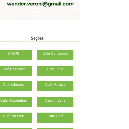
Seções
#TOP5
Café Convidado
Café Entrevista
Café Folia
Café Literário
Café Musical
Café Rapidinhas
Café In Série
Café Na Web
Cine Café