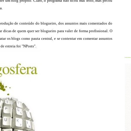
ter um blog próprio. Claro, o programa não ficou mal feito, mas pecou
a.
e produção de conteúdo do blogueiro, dos assuntos mais comentados do
dar dicas de quem quer ser blogueiro para valer de forma profissional. O
atar os blogs como pauta central, e se contentar em comentar assuntos
.
e estreia foi "NPosts".