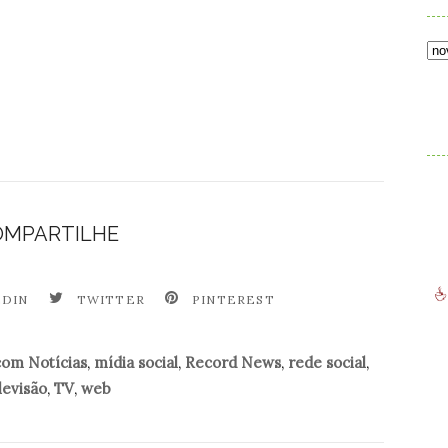
.
OMPARTILHE
EDIN
TWITTER
PINTEREST
com Notícias
,
mídia social
,
Record News
,
rede social
,
levisão
,
TV
,
web