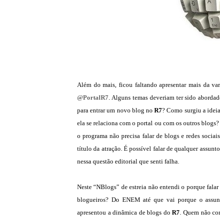
Além do mais, ficou faltando apresentar mais da var
@PortalR7
. Alguns temas deveriam ter sido abordado
para entrar um novo blog no
R7
? Como surgiu a ideia
ela se relaciona com o portal ou com os outros blog
o programa não precisa falar de blogs e redes socia
título da atração. É possível falar de qualquer assunto
nessa questão editorial que senti falha.
Neste “NBlogs” de estreia não entendi o porque falar
blogueiros? Do ENEM até que vai porque o assun
apresentou a dinâmica de blogs do
R7
. Quem não con