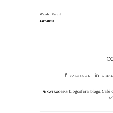
Wander Veroni
Jornalista
C
FACEBOOK
LINK
blogosfera
,
blogs
,
Café 
CATEGORIAS:
te