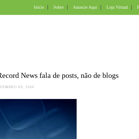
Início
Sobre
Anuncie Aqui
Loja Virtual
P
ecord News fala de posts, não de blogs
VEMBRO 09, 2010
.