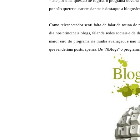
– até por uma questão de lógica, o programa deveria 
por não querer ousar em dar mais destaque a blogosfer
Como telespectador senti falta de falar da rotina d
dia nos principais blogs, falar de redes sociais e de 
maior erro do programa, na minha avaliação, é não tr
que renderiam posts, apenas. De "NBlogs" o programa d