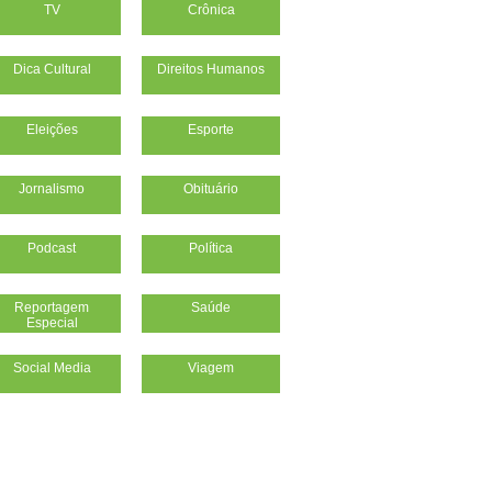
TV
Crônica
Dica Cultural
Direitos Humanos
Eleições
Esporte
Jornalismo
Obituário
Podcast
Política
Reportagem
Saúde
Especial
Social Media
Viagem