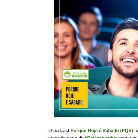
O podcast
Porque Hoje é Sábado (PQS)
n
segunda parte da
#Retrospectiva
com o que