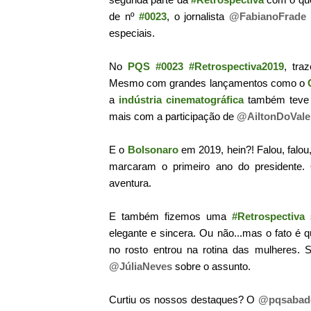
de nº
#0023
, o jornalista
@FabianoFrade
especiais.
No
PQS #0023 #Retrospectiva2019
, tra
Mesmo com grandes lançamentos como o
a
indústria cinematográfica
também teve a
mais com a participação de
@AiltonDoVale
E o
Bolsonaro
em 2019, hein?! Falou, falou,
marcaram o primeiro ano do presidente. 
aventura.
E também fizemos uma
#Retrospectiva
s
elegante e sincera. Ou não...mas o fato é
no rosto entrou na rotina das mulheres. 
@JúliaNeves
sobre o assunto.
Curtiu os nossos destaques? O
@pqsabad