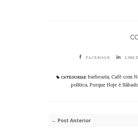
C
FACEBOOK
LINK
barbearia
,
Café com No
CATEGORIAS:
política
,
Porque Hoje é Sábad
← Post Anterior