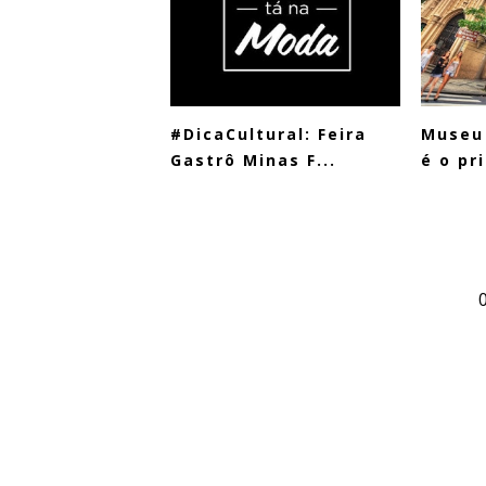
#DicaCultural: Feira
Museu
Gastrô Minas F...
é o pr