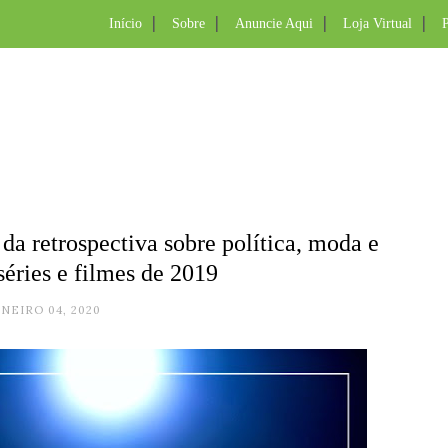
Início
Sobre
Anuncie Aqui
Loja Virtual
P
 da retrospectiva sobre política, moda e
séries e filmes de 2019
ANEIRO 04, 2020
.