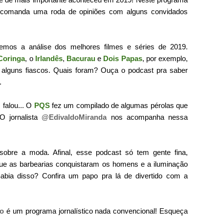
comanda uma roda de opiniões com alguns convidados
zemos a análise dos melhores filmes e séries de 2019.
Coringa
, o
Irlandês
,
Bacurau
e
Dois Papas
, por exemplo,
lguns fiascos. Quais foram? Ouça o podcast pra saber
.
 falou... O
PQS
fez um compilado de algumas pérolas que
O jornalista
@EdivaldoMiranda
nos acompanha nessa
obre a moda. Afinal, esse podcast só tem gente fina,
 que as barbearias conquistaram os homens e a iluminação
Sabia disso? Confira um papo pra lá de divertido com a
o
é um programa jornalístico nada convencional! Esqueça