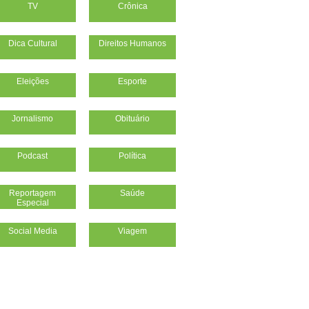
TV
Crônica
Dica Cultural
Direitos Humanos
Eleições
Esporte
Jornalismo
Obituário
Podcast
Política
Reportagem
Saúde
Especial
Social Media
Viagem