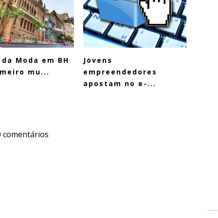
 da Moda em BH
Jovens
imeiro mu...
empreendedores
apostam no e-...
0 comentários
.
.