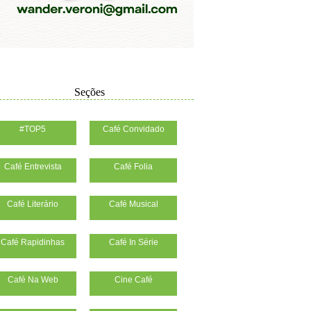
Seções
#TOP5
Café Convidado
Café Entrevista
Café Folia
Café Literário
Café Musical
Café Rapidinhas
Café In Série
Café Na Web
Cine Café