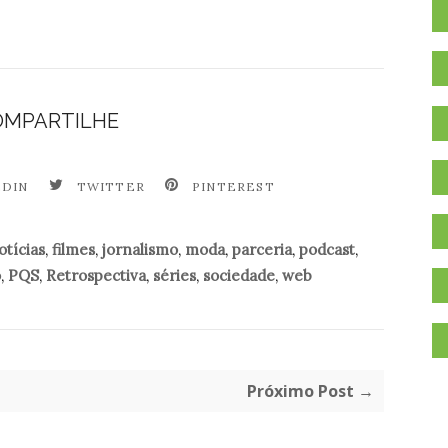
OMPARTILHE
EDIN
TWITTER
PINTEREST
tícias
,
filmes
,
jornalismo
,
moda
,
parceria
,
podcast
,
o
,
PQS
,
Retrospectiva
,
séries
,
sociedade
,
web
Próximo Post →
.