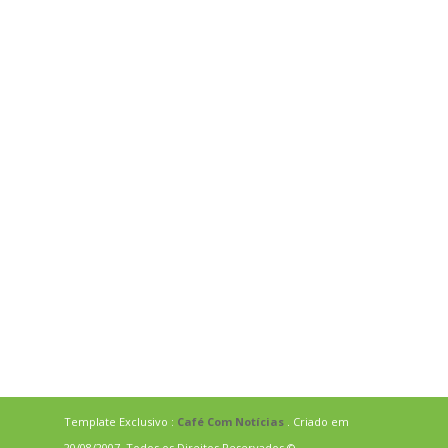
Template Exclusivo :
Café Com Notícias
. Criado em
20/08/2007. Todos os Direitos Reservados ©.