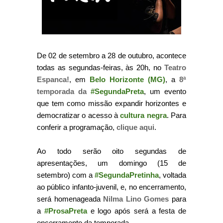
De 02 de setembro a 28 de outubro, acontece
todas as segundas-feiras, às 20h, no
Teatro
Espanca!
, em
Belo Horizonte (MG)
, a
8ª
temporada da
#SegundaPreta
, um evento
que tem como missão expandir horizontes e
democratizar o acesso à
cultura negra
. Para
conferir a programação,
clique aqui
.
Ao todo serão oito segundas de
apresentações, um domingo (15 de
setembro) com a
#SegundaPretinha
, voltada
ao público infanto-juvenil, e, no encerramento,
será homenageada
Nilma Lino Gomes
para
a
#ProsaPreta
e logo após será a festa de
encerramento da temporada.