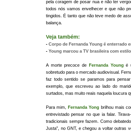
pela coragem de posar nua e não ter vergo
todos nós vamos envelhecer e que não pre
tingidos. É tanto que não teve medo de ass
balança.
Veja também:
-
Corpo de Fernanda Young é enterrado 
-
Young marcou a TV brasileira com estilo
A morte precoce de
Fernanda Young
é u
sobretudo para o mercado audiovisual. Ferna
faz todo sentido se paramos para pensa
exemplo, que escreveu ao lado do mari
surtados, mas muito reais naquela loucura q
Para mim,
Fernanda Yong
brilhou mais co
entrevistado pensar no que ia falar. Tira
tradicionais sempre fazem. Como debatedor
Justa”, no GNT, e chegou a voltar outras v