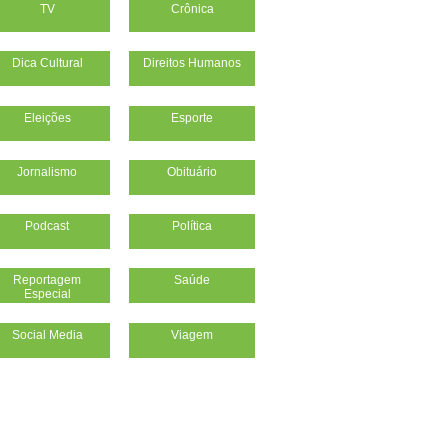
TV
Crônica
Dica Cultural
Direitos Humanos
Eleições
Esporte
Jornalismo
Obituário
Podcast
Política
Reportagem
Saúde
Especial
Social Media
Viagem