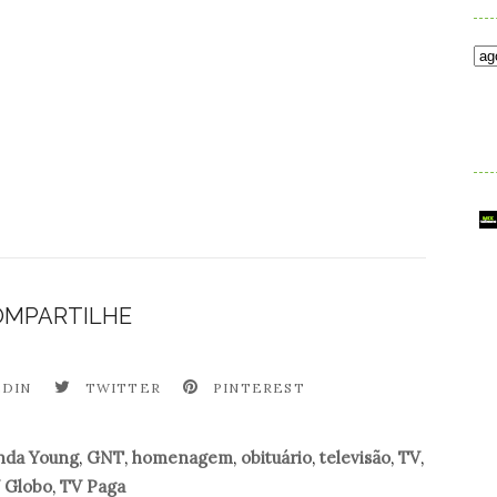
.
OMPARTILHE
EDIN
TWITTER
PINTEREST
nda Young
,
GNT
,
homenagem
,
obituário
,
televisão
,
TV
,
 Globo
,
TV Paga