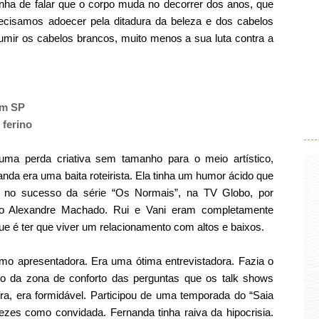
nha de falar que o corpo muda no decorrer dos anos, que
cisamos adoecer pela ditadura da beleza e dos cabelos
umir os cabelos brancos, muito menos a sua luta contra a
.
em SP
 ferino
ma perda criativa sem tamanho para o meio artístico,
nda era uma baita roteirista. Ela tinha um humor ácido que
r no sucesso da série “Os Normais”, na TV Globo, por
do Alexandre Machado. Rui e Vani eram completamente
ue é ter que viver um relacionamento com altos e baixos.
mo apresentadora. Era uma ótima entrevistadora. Fazia o
va-o da zona de conforto das perguntas que os talk shows
a, era formidável. Participou de uma temporada do “Saia
ezes como convidada. Fernanda tinha raiva da hipocrisia.