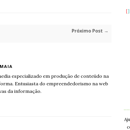
Próximo Post →
 MAIA
l media especializado em produção de conteúdo na
aforma. Entusiasta do empreendedorismo na web
.
vas da informação.
.
Aj
c