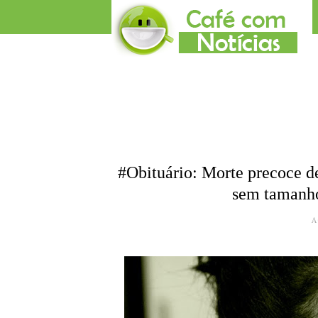
#Obituário: Morte precoce d
sem tamanho
A