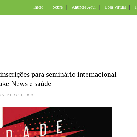
Início
Sobre
Anuncie Aqui
Loja Virtual
P
nscrições para seminário internacional
ake News e saúde
VEREIRO 01, 2019
.