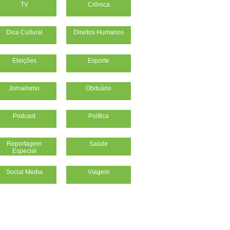
TV
Crônica
Dica Cultural
Direitos Humanos
Eleições
Esporte
Jornalismo
Obituário
Podcast
Política
Reportagem
Saúde
Especial
Social Media
Viagem