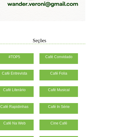
Seções
#TOP5
Café Convidado
Café Entrevista
Café Folia
Café Literário
Café Musical
Café Rapidinhas
Café In Série
Café Na Web
Cine Café