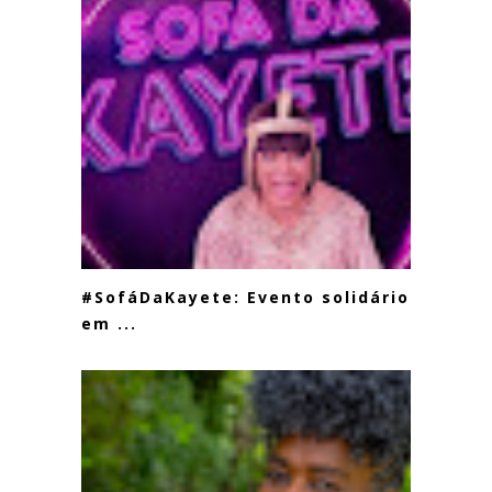
#SofáDaKayete: Evento solidário
em ...