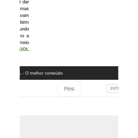
ticada por dar
o crime, mas
soras estavam
Sônia também
ade do mundo
 Moura como a
tica do meio
programa UOL