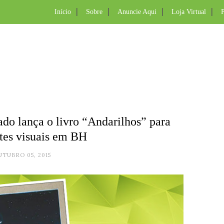
Início
Sobre
Anuncie Aqui
Loja Virtual
P
ado lança o livro “Andarilhos” para
ntes visuais em BH
UTUBRO 05, 2015
.