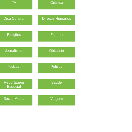
TV
Crônica
Dica Cultural
Direitos Humanos
Eleições
Esporte
Jornalismo
Obituário
Podcast
Política
Reportagem
Saúde
Especial
Social Media
Viagem