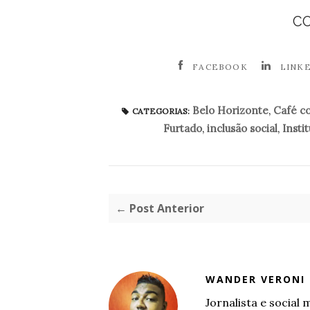
C
FACEBOOK
LINK
Belo Horizonte
,
Café c
CATEGORIAS:
Furtado
,
inclusão social
,
Insti
← Post Anterior
WANDER VERONI
Jornalista e socia