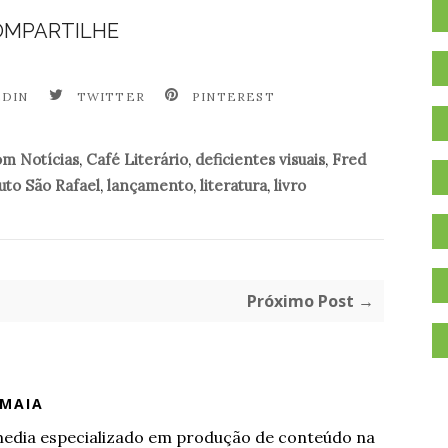
OMPARTILHE
EDIN
TWITTER
PINTEREST
om Notícias
,
Café Literário
,
deficientes visuais
,
Fred
tuto São Rafael
,
lançamento
,
literatura
,
livro
Próximo Post →
 MAIA
.
l media especializado em produção de conteúdo na