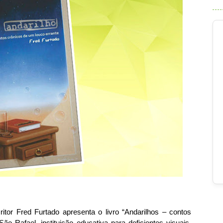
ritor Fred Furtado apresenta o livro “Andarilhos – contos
São Rafael, instituição educativa para deficientes visuais,