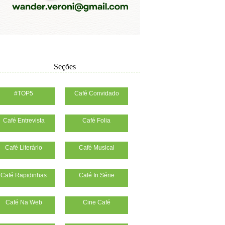
Seções
#TOP5
Café Convidado
Café Entrevista
Café Folia
Café Literário
Café Musical
Café Rapidinhas
Café In Série
Café Na Web
Cine Café