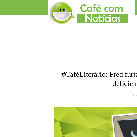
#CaféLiterário: Fred furt
deficie
O