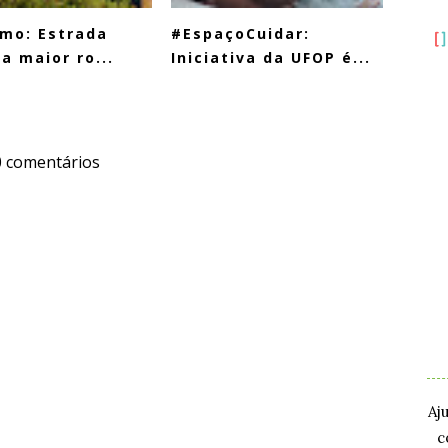
mo: Estrada
#EspaçoCuidar:
 a maior ro...
Iniciativa da UFOP é...
0 comentários
.
.
Aj
c