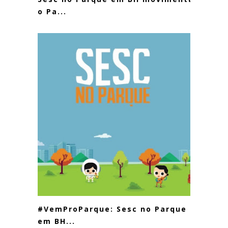
o Pa...
#VemProParque: Sesc no Parque
em BH...