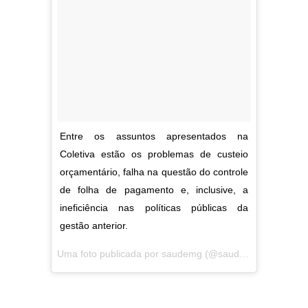
Entre os assuntos apresentados na
Coletiva estão os problemas de custeio
orçamentário, falha na questão do controle
de folha de pagamento e, inclusive, a
ineficiência nas políticas públicas da
gestão anterior.
Uma foto publicada por saudemg (@saudemg) em
Abr 6