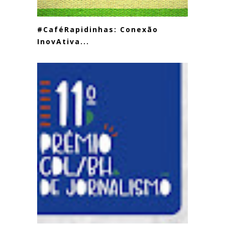
#CaféRapidinhas: Conexão
InovAtiva...