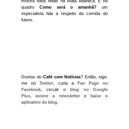
mostra fotos feitas na Mata Atlântica. E no
quadro
Como será o amanhã?
um
especialista fala a respeito da comida do
futuro.
Gostou do
Café com Notícias
? Então, siga-
me no
Twitter
, curta a
Fan Page no
Facebook
, circule o
blog no Google
Plus
,
assine a newsletter
e
baixe o
aplicativo do blog
.