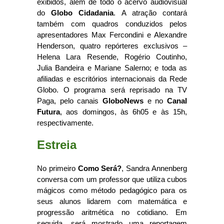
exibidos, além de todo o acervo audiovisual
do
Globo Cidadania
. A atração contará
também com quadros conduzidos pelos
apresentadores Max Fercondini e Alexandre
Henderson, quatro repórteres exclusivos –
Helena Lara Resende, Rogério Coutinho,
Julia Bandeira e Mariane Salerno; e toda as
afiliadas e escritórios internacionais da Rede
Globo. O programa será reprisado na TV
Paga, pelo canais
GloboNews
e no
Canal
Futura
, aos domingos, às 6h05 e às 15h,
respectivamente.
Estreia
No primeiro
Como Será?
, Sandra Annenberg
conversa com um professor que utiliza cubos
mágicos como método pedagógico para os
seus alunos lidarem com matemática e
progressão aritmética no cotidiano. Em
seguida, será mostrado uma reportagem