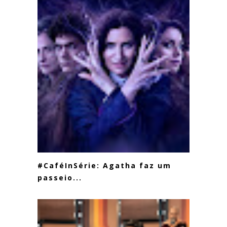
#CaféInSérie: Agatha faz um
passeio...