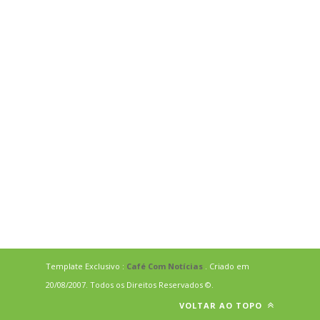
Template Exclusivo :
Café Com Notícias
. Criado em
20/08/2007. Todos os Direitos Reservados ©.
VOLTAR AO TOPO