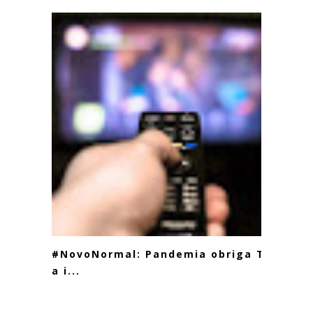
#NovoNormal: Pandemia obriga TV
a i...