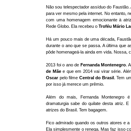
Não sou telespectador assíduo do Faustão. 
para ver mesmo pela internet. No entanto, n
com uma homenagem emocionante à atri
Rede Globo. Ela recebeu o
Troféu Mário L
Há um pouco mais de uma década, Faustão
durante o ano que se passa. A última que as
pôde homenageá-la ainda em vida. Nossa, c
2013 foi o ano de
Fernanda Montenegro
. 
de Mãe
e que em 2014 vai virar série. Além
Oscar
pelo filme
Central do Brasil
. Tem um
por isso já merece um prêmio.
Além do mais, Fernanda Montenegro 
dramaturgia sabe do quilate desta atriz. 
atrizes do Brasil. Tem bagagem.
Fico admirado quando os outros atores e a i
Ela simplesmente o renega. Mas faz isso co