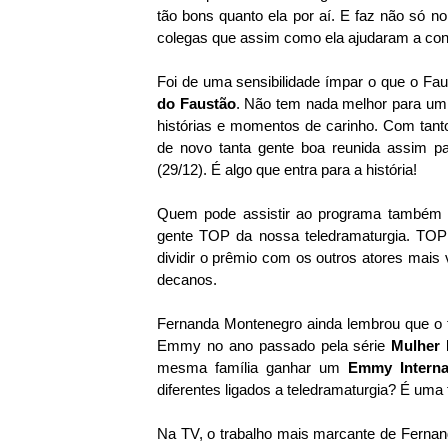
tão bons quanto ela por aí. E faz não só no
colegas que assim como ela ajudaram a contar
Foi de uma sensibilidade ímpar o que o Fa
do Faustão
. Não tem nada melhor para um 
histórias e momentos de carinho. Com tanto
de novo tanta gente boa reunida assim 
(29/12). É algo que entra para a história!
Quem pode assistir ao programa também s
gente TOP da nossa teledramaturgia. TO
dividir o prêmio com os outros atores mai
decanos.
Fernanda Montenegro ainda lembrou que o f
Emmy no ano passado pela série
Mulher I
mesma família ganhar um
Emmy Interna
diferentes ligados a teledramaturgia? É uma
Na TV, o trabalho mais marcante de Fernand