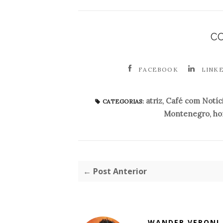
C
FACEBOOK
LINK
atriz
,
Café com Notíc
CATEGORIAS:
Montenegro
,
ho
← Post Anterior
WANDER VERONI