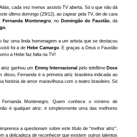
Aliás, cada vez menos assisto TV aberta. Só o que não dá
este último domingo (29/12), ao zapear pela TV, dei de cara
z
Fernanda Montenegro
, no
Domingão do Faustão
, da
ago
.
 faz uma linda homenagem a um artista que se destacou
sisti foi a de
Hebe Camargo
. E graças a Deus o Faustão
omo a Hebe faz falta na TV!
A atriz ganhou um
Emmy Internacional
pelo telefilme
Doce
 disso, Fernanda é a primeira atriz brasileira indicada ao
a história de amor maravilhosa com o teatro brasileiro. Só
é Fernanda Montenegro. Quem conhece o mínimo de
E não é qualquer atriz: é simplesmente uma das melhores
mprensa a questionam sobre este título de “melhor atriz”.
m a delicadeza de reconhecer que existem outros talentos