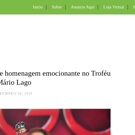
Início
Sobre
Anuncie Aqui
Loja Virtual
P
be homenagem emocionante no Troféu
Mário Lago
ZEMBRO 30, 2013
.