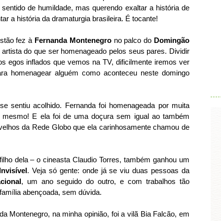
 sentido de humildade, mas querendo exaltar a história de
 a história da dramaturgia brasileira. É tocante!
ustão fez à
Fernanda Montenegro
no palco do
Domingão
artista do que ser homenageado pelos seus pares. Dividir
s egos inflados que vemos na TV, dificilmente iremos ver
.
para homenagear alguém como aconteceu neste domingo
e sentiu acolhido. Fernanda foi homenageada por muita
P mesmo! E ela foi de uma doçura sem igual ao também
s velhos da Rede Globo que ela carinhosamente chamou de
ilho dela – o cineasta Claudio Torres, também ganhou um
nvisível
. Veja só gente: onde já se viu duas pessoas da
cional
, um ano seguido do outro, e com trabalhos tão
 família abençoada, sem dúvida.
a Montenegro, na minha opinião, foi a vilã Bia Falcão, em