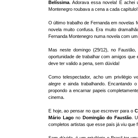
Belíssima
. Adorava essa novela! E achei 
Montenegro roubava a cena a cada capítulo!
O último trabalho de Fernanda em novelas f
novela muito confusa. Era muito dramalhã
Fernanda Montenegro numa novela com uma 
Mas neste domingo (29/12), no Faustão,
oportunidade de trabalhar com amigos que e
deve ter valido a pena, sem dúvida!
Como telespectador, acho um privilégio v
alegre e ainda trabalhando. Encantando o
propondo a encarnar papeis completamente 
cinema.
E hoje, ao pensar no que escrever para o
C
Mário Lago
no
Domingão do Faustão
. 
completos artistas que esse país já viu que 
Sem dúvida, é um privilégio o Brasil ter u