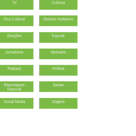
TV
Crônica
Dica Cultural
Direitos Humanos
Eleições
Esporte
Jornalismo
Obituário
Podcast
Política
Reportagem
Saúde
Especial
Social Media
Viagem