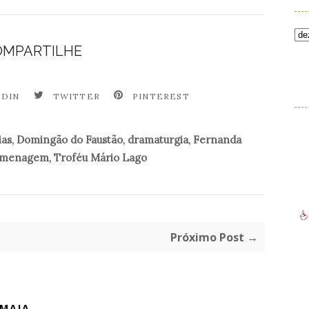
OMPARTILHE
.
EDIN
TWITTER
PINTEREST
ias
,
Domingão do Faustão
,
dramaturgia
,
Fernanda
menagem
,
Troféu Mário Lago
Próximo Post →
 MAIA