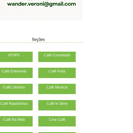
Seções
#TOP5
Café Convidado
Café Entrevista
Café Folia
Café Literário
Café Musical
Café Rapidinhas
Café In Série
Café Na Web
Cine Café