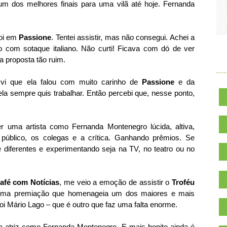
um dos melhores finais para uma vilã até hoje. Fernanda
oi em
Passione
. Tentei assistir, mas não consegui. Achei a
o com sotaque italiano. Não curti! Ficava com dó de ver
proposta tão ruim.
.
 vi que ela falou com muito carinho de
Passione
e da
la sempre quis trabalhar. Então percebi que, nesse ponto,
er uma artista como Fernanda Montenegro lúcida, altiva,
 público, os colegas e a crítica. Ganhando prêmios. Se
diferentes e experimentando seja na TV, no teatro ou no
afé com Notícias
, me veio a emoção de assistir o
Troféu
Uma premiação que homenageia um dos maiores e mais
foi Mário Lago – que é outro que faz uma falta enorme.
ma atriz como Fernanda Montenegro. E mais bonito ainda é