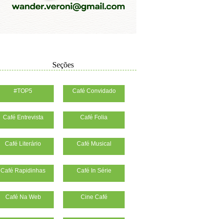
Seções
#TOP5
Café Convidado
Café Entrevista
Café Folia
Café Literário
Café Musical
Café Rapidinhas
Café In Série
Café Na Web
Cine Café