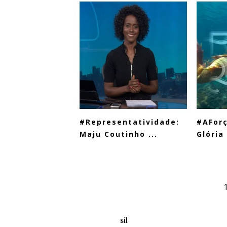
#Representatividade:
#AFor
Maju Coutinho ...
Glória
sil