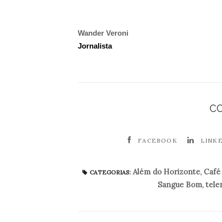
Wander Veroni
Jornalista
C
FACEBOOK
LINK
Além do Horizonte
,
Café
CATEGORIAS:
Sangue Bom
,
tele