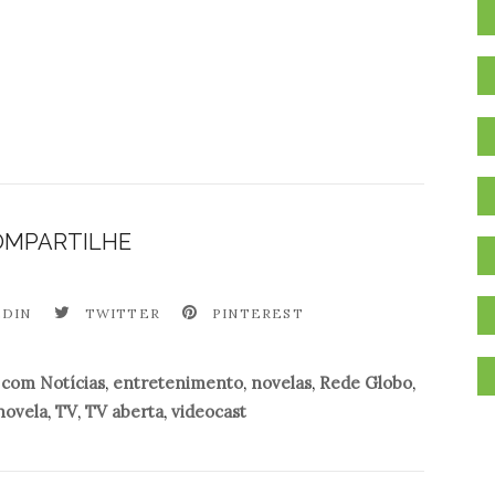
OMPARTILHE
EDIN
TWITTER
PINTEREST
 com Notícias
,
entretenimento
,
novelas
,
Rede Globo
,
novela
,
TV
,
TV aberta
,
videocast
.