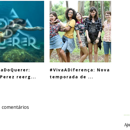
çaDoQuerer:
#VivaADiferença: Nova
 Perez reerg...
temporada de ...
.
1 comentários
.
Aj