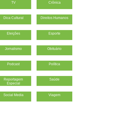
TV
Crônica
Dica Cultural
Direitos Humanos
Eleições
Esporte
Jornalismo
Obituário
Podcast
Política
Reportagem
Saúde
Especial
Social Media
Viagem