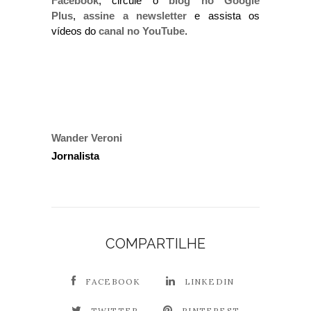
Facebook
, circule o
blog no Google
Plus
,
assine a newsletter
e assista os
vídeos do
canal no YouTube
.
Wander Veroni
Jornalista
COMPARTILHE
FACEBOOK
LINKEDIN
TWITTER
PINTEREST