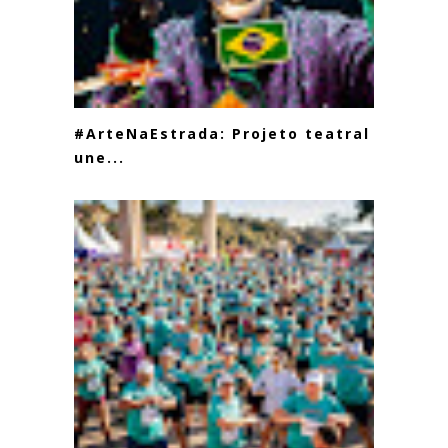
#ArteNaEstrada: Projeto teatral
une...