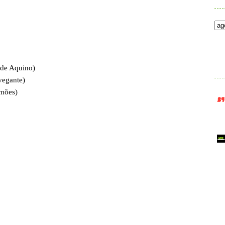
.
 de Aquino)
vegante)
imões)