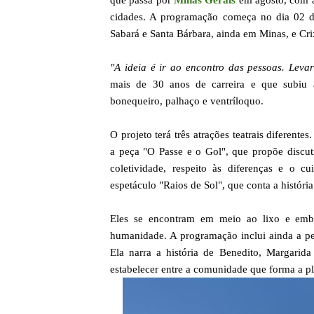
que passa por
Minas Gerais
em agosto, com ap
cidades. A programação começa no dia 02 de
Sabará e Santa Bárbara, ainda em Minas, e Cr
"A ideia é ir ao encontro das pessoas. Levar
mais de 30 anos de carreira e que subiu
bonequeiro, palhaço e ventríloquo.
O projeto terá três atrações teatrais diferent
a peça "O Passe e o Gol", que propõe discut
coletividade, respeito às diferenças e o
espetáculo "Raios de Sol", que conta a histór
Eles se encontram em meio ao lixo e emba
humanidade. A programação inclui ainda a 
Ela narra a história de Benedito, Margari
estabelecer entre a comunidade que forma a pl