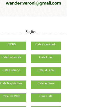
Seções
#TOP5
Café Convidado
Café Entrevista
Café Folia
Café Literário
Café Musical
Café Rapidinhas
Café In Série
Café Na Web
Cine Café