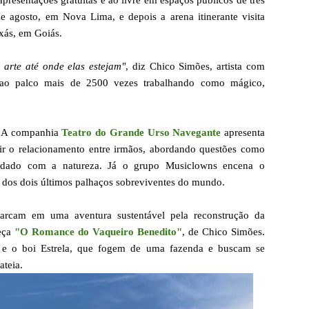
resentações gratuitas e ao livre em espaços públicos de três
 agosto, em Nova Lima, e depois a arena itinerante visita
ixás, em Goiás.
 arte até onde elas estejam"
, diz Chico Simões, artista com
 ao palco mais de 2500 vezes trabalhando como mágico,
es. A companhia
Teatro do Grande Urso Navegante
apresenta
ir o relacionamento entre irmãos, abordando questões como
 cuidado com a natureza. Já o grupo Musiclowns encena o
ia dos dois últimos palhaços sobreviventes do mundo.
rcam em uma aventura sustentável pela reconstrução da
peça
"O Romance do Vaqueiro Benedito"
, de Chico Simões.
da e o boi Estrela, que fogem de uma fazenda e buscam se
ateia.