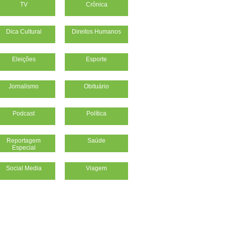
TV
Crônica
Dica Cultural
Direitos Humanos
Eleições
Esporte
Jornalismo
Obituário
Podcast
Política
Reportagem
Saúde
Especial
Social Media
Viagem