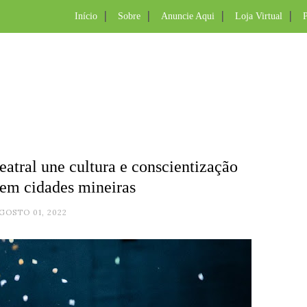
Início
Sobre
Anuncie Aqui
Loja Virtual
P
eatral une cultura e conscientização
em cidades mineiras
GOSTO 01, 2022
.