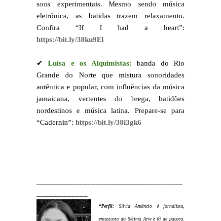
sons experimentais. Mesmo sendo música
eletrônica, as batidas trazem relaxamento.
Confira “If I had a heart”:
https://bit.ly/38ku9El
✔
Luísa e os Alquimistas:
banda do Rio
Grande do Norte que mistura sonoridades
autêntica e popular, com influências da música
jamaicana, vertentes do brega, batidões
nordestinos e música latina. Prepare-se para
“Cadernin”:
https://bit.ly/38i3gk6
_____________________________________
_____________
*Perfil:
Sílvia Amâncio é jornalista,
entusiasta da Sétima Arte e fã de paçoca.