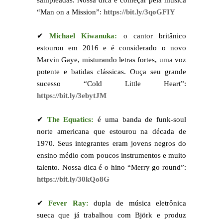
sampleadas. Nossa dica é começar pela música
“Man on a Mission”:
https://bit.ly/3qoGFIY
✔
Michael Kiwanuka:
o cantor britânico
estourou em 2016 e é considerado o novo
Marvin Gaye, misturando letras fortes, uma voz
potente e batidas clássicas. Ouça seu grande
sucesso “Cold Little Heart”:
https://bit.ly/3ebytJM
✔
The Equatics:
é uma banda de funk-soul
norte americana que estourou na década de
1970. Seus integrantes eram jovens negros do
ensino médio com poucos instrumentos e muito
talento. Nossa dica é o hino “Merry go round”:
https://bit.ly/30kQo8G
✔
Fever Ray:
dupla de música eletrônica
sueca que já trabalhou com Björk e produz