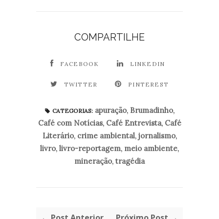
COMPARTILHE
FACEBOOK
LINKEDIN
TWITTER
PINTEREST
apuração
,
Brumadinho
,
CATEGORIAS:
Café com Notícias
,
Café Entrevista
,
Café
Literário
,
crime ambiental
,
jornalismo
,
livro
,
livro-reportagem
,
meio ambiente
,
mineração
,
tragédia
← Post Anterior
Próximo Post →