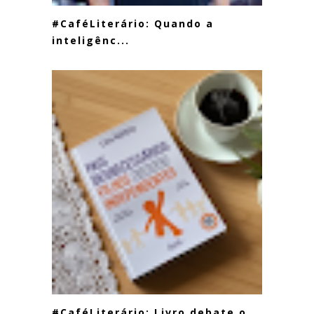
#CaféLiterário: Quando a
inteligênc...
#CaféLiterário: Livro debate o