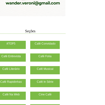
Seções
#TOP5
Café Convidado
Café Entrevista
Café Folia
Café Literário
Café Musical
Café Rapidinhas
Café In Série
Café Na Web
Cine Café