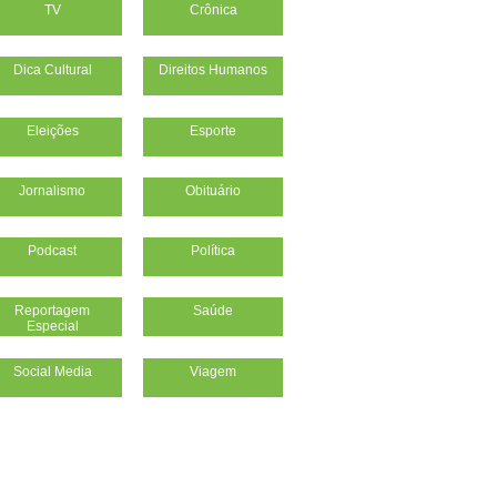
TV
Crônica
Dica Cultural
Direitos Humanos
Eleições
Esporte
Jornalismo
Obituário
Podcast
Política
Reportagem
Saúde
Especial
Social Media
Viagem