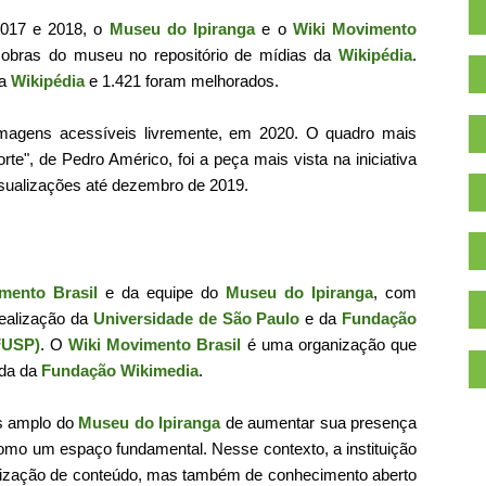
 2017 e 2018, o
Museu do Ipiranga
e o
Wiki Movimento
 obras do museu no repositório de mídias da
Wikipédia
.
na
Wikipédia
e 1.421 foram melhorados.
imagens acessíveis livremente, em 2020. O quadro mais
te", de Pedro Américo, foi a peça mais vista na iniciativa
sualizações até dezembro de 2019.
mento Brasil
e da equipe do
Museu do Ipiranga
, com
ealização da
Universidade de São Paulo
e da
Fundação
FUSP)
. O
Wiki Movimento Brasil
é uma organização que
iada da
Fundação Wikimedia
.
is amplo do
Museu do Ipiranga
de aumentar sua presença
.
omo um espaço fundamental. Nesse contexto, a instituição
bilização de conteúdo, mas também de conhecimento aberto