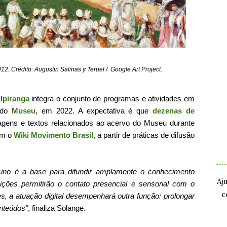
2. Crédito: Augustin Salinas y Teruel / Google Art Project.
Ipiranga
integra o conjunto de programas e atividades em
o do
Museu
, em 2022. A expectativa é que
dezenas de
ens e textos relacionados ao acervo do Museu durante
.
om o
Wiki Movimento Brasil
, a partir de práticas de difusão
.
no é a base para difundir amplamente o conhecimento
Aj
ições permitirão o contato presencial e sensorial com o
c
, a atuação digital desempenhará outra função: prolongar
onteúdos"
, finaliza Solange.