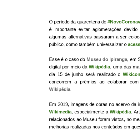
O período da quarentena do
#NovoCoronav
é importante evitar aglomerações devido 
algumas alternativas passaram a ser colo
público, como também universalizar o
acess
Esse é o caso do
Museu do Ipiranga
, em S
digital por meio da
Wikipédia
, uma das mai
dia 15 de junho será realizado o
Wikico
concorrem a prêmios ao colaborar com
Wikipédia
.
Em 2019, imagens de obras no acervo da ins
Wikimedia
, especialmente a
Wikipédia
.
Ar
relacionados ao Museu foram vistos, no me
melhorias realizadas nos conteúdos em ques