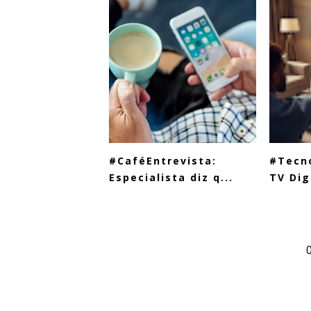
#CaféEntrevista:
#Tecno
Especialista diz q...
TV Digi