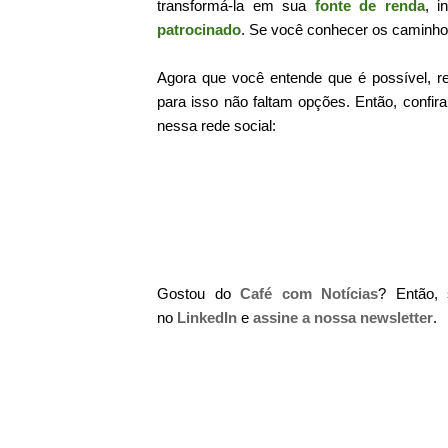
transformá-la em sua
fonte de renda
, i
patrocinado
. Se você conhecer os caminho
Agora que você entende que é possível, r
para isso não faltam opções. Então, confi
nessa rede social:
Gostou do
Café com Notícias
? Então,
no
LinkedIn
e
assine a nossa newsletter
.