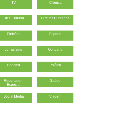
TV
Crônica
Dica Cultural
Direitos Humanos
Eleições
Esporte
Jornalismo
Obituário
Podcast
Política
Reportagem
Saúde
Especial
Social Media
Viagem