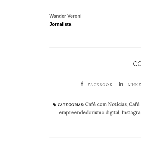
Wander Veroni
Jornalista
C
FACEBOOK
LINK
Café com Notícias
,
Café
CATEGORIAS:
empreendedorismo digital
,
Instagr