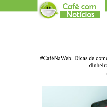
#CaféNaWeb: Dicas de como p
dinheir