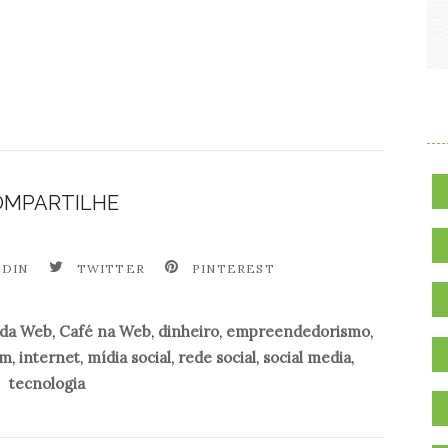
.
OMPARTILHE
EDIN
TWITTER
PINTEREST
 da Web
,
Café na Web
,
dinheiro
,
empreendedorismo
,
am
,
internet
,
mídia social
,
rede social
,
social media
,
tecnologia