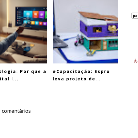
.
logia: Por que a
#Capacitação: Espro
tal I...
leva projeto de...
0 comentários