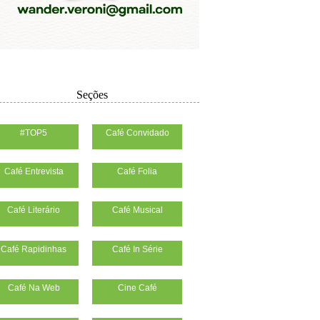
Seções
#TOP5
Café Convidado
Café Entrevista
Café Folia
Café Literário
Café Musical
Café Rapidinhas
Café In Série
Café Na Web
Cine Café