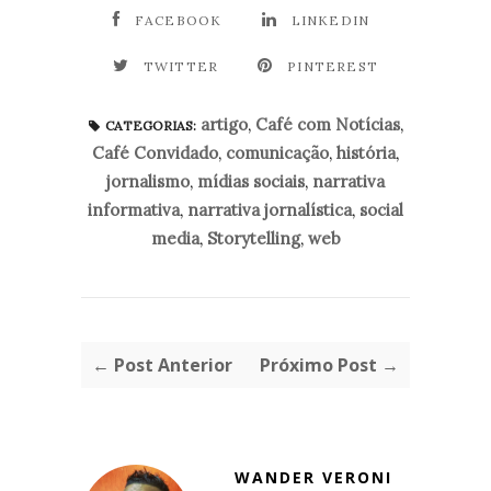
FACEBOOK
LINKEDIN
TWITTER
PINTEREST
artigo
,
Café com Notícias
,
CATEGORIAS:
Café Convidado
,
comunicação
,
história
,
jornalismo
,
mídias sociais
,
narrativa
informativa
,
narrativa jornalística
,
social
media
,
Storytelling
,
web
← Post Anterior
Próximo Post →
WANDER VERONI