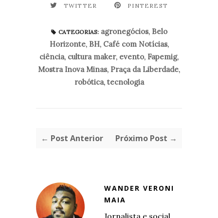
TWITTER
PINTEREST
agronegócios
,
Belo
CATEGORIAS:
Horizonte
,
BH
,
Café com Notícias
,
ciência
,
cultura maker
,
evento
,
Fapemig
,
Mostra Inova Minas
,
Praça da Liberdade
,
robótica
,
tecnologia
← Post Anterior
Próximo Post →
WANDER VERONI
MAIA
Jornalista e social