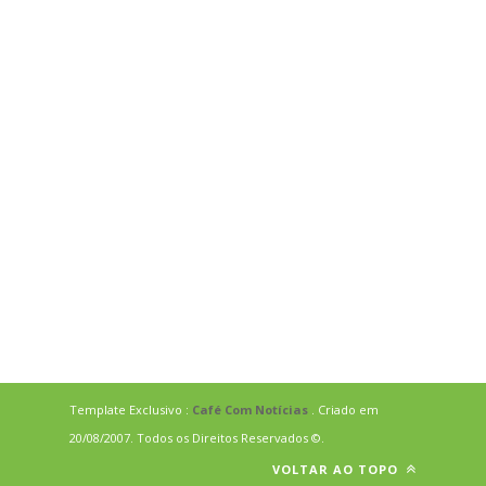
Template Exclusivo :
Café Com Notícias
. Criado em
20/08/2007. Todos os Direitos Reservados ©.
VOLTAR AO TOPO