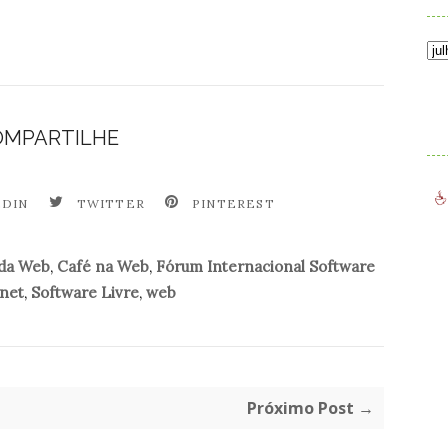
.
OMPARTILHE
EDIN
TWITTER
PINTEREST
 da Web
,
Café na Web
,
Fórum Internacional Software
rnet
,
Software Livre
,
web
Próximo Post →