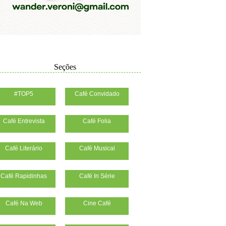
Seções
#TOP5
Café Convidado
Café Entrevista
Café Folia
Café Literário
Café Musical
Café Rapidinhas
Café In Série
Café Na Web
Cine Café