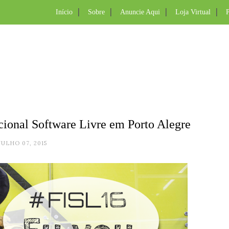
Início
Sobre
Anuncie Aqui
Loja Virtual
P
cional Software Livre em Porto Alegre
JULHO 07, 2015
.