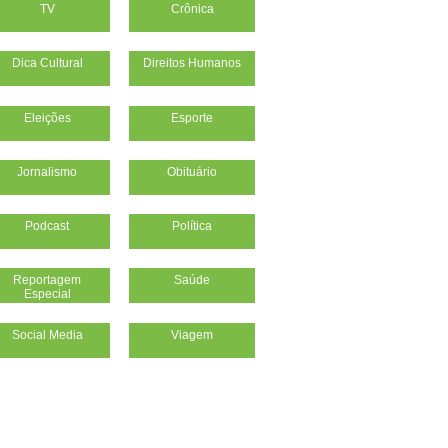
TV
Crônica
Dica Cultural
Direitos Humanos
Eleições
Esporte
Jornalismo
Obituário
Podcast
Política
Reportagem
Saúde
Especial
Social Media
Viagem