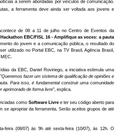
notícias a serem abordadas por veículos de comunicação.
as, a ferramenta deve ainda ser voltada aos jovens e
contece de 08 a 11 de julho no Centro de Eventos da
e
Hackathon EBC/FISL 16 - Amplifique as vozes: a pauta
imento do jovem e a comunicação pública, o resultado do
er utilizado no Portal EBC, na TV Brasil, Agência Brasil,
e MEC.
ias da EBC, Daniel Roviriego, a iniciativa estimula uma
"Queremos fazer um sistema de qualificação de opiniões e
auta. Para isso, é fundamental construir uma comunidade
er aprimorado de forma livre”
, explica.
cenciadas como
Software Livre
e ter seu código aberto para
 se apropriar da ferramenta. Serão aceitos grupos de até
-feira (08/07) às 9h até sexta-feira (10/07), às 12h. O