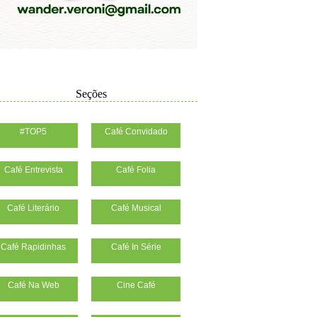
Seções
#TOP5
Café Convidado
Café Entrevista
Café Folia
Café Literário
Café Musical
Café Rapidinhas
Café In Série
Café Na Web
Cine Café