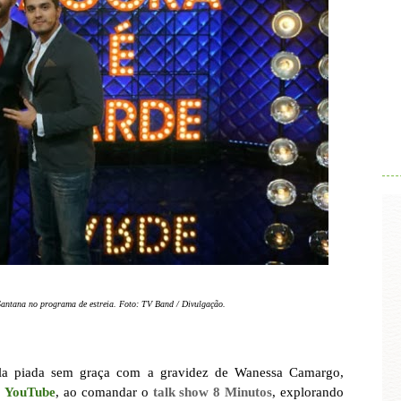
.
Santana no programa de estreia. Foto: TV Band / Divulgação.
a piada sem graça com a gravidez de Wanessa Camargo,
o
YouTube
, ao comandar o
talk show 8 Minutos
, explorando