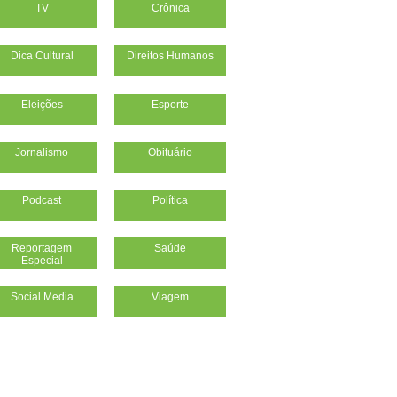
TV
Crônica
Dica Cultural
Direitos Humanos
Eleições
Esporte
Jornalismo
Obituário
Podcast
Política
Reportagem
Saúde
Especial
Social Media
Viagem