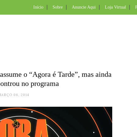
Início
Sobre
Anuncie Aqui
Loja Virtual
P
 assume o “Agora é Tarde”, mas ainda
controu no programa
MARÇO 06, 2014
.