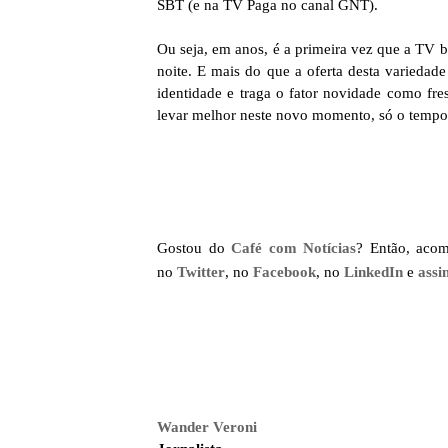
SBT (e na TV Paga no canal GNT).
Ou seja, em anos, é a primeira vez que a TV b
noite. E mais do que a oferta desta varieda
identidade e traga o fator novidade como fre
levar melhor neste novo momento, só o tempo d
Gostou do
Café com Notícias
? Então, aco
no
Twitter
, no
Facebook
, no
LinkedIn
e
assi
Wander Veroni