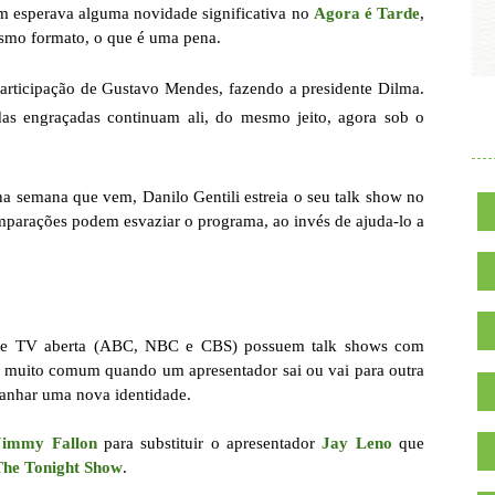
m esperava alguma novidade significativa no
Agora é Tarde
,
smo formato, o que é uma pena.
articipação de Gustavo Mendes, fazendo a presidente Dilma.
as engraçadas continuam ali, do mesmo jeito, agora sob o
.
na semana que vem, Danilo Gentili estreia o seu talk show no
mparações podem esvaziar o programa, ao invés de ajuda-lo a
s de TV aberta (ABC, NBC e CBS) possuem talk shows com
 É muito comum quando um apresentador sai ou vai para outra
ganhar uma nova identidade.
Jimmy Fallon
para substituir o apresentador
Jay Leno
que
The Tonight Show
.