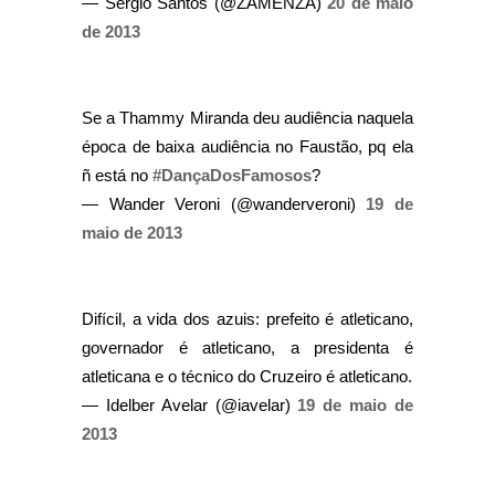
— Sérgio Santos (@ZAMENZA)
20 de maio
de 2013
Se a Thammy Miranda deu audiência naquela
época de baixa audiência no Faustão, pq ela
ñ está no
#DançaDosFamosos
?
— Wander Veroni (@wanderveroni)
19 de
maio de 2013
Difícil, a vida dos azuis: prefeito é atleticano,
governador é atleticano, a presidenta é
atleticana e o técnico do Cruzeiro é atleticano.
— Idelber Avelar (@iavelar)
19 de maio de
2013