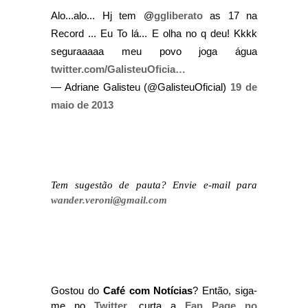
Alo...alo... Hj tem @
ggliberato
as 17 na
Record ... Eu To lá... E olha no q deu! Kkkk
seguraaaaa meu povo joga água
twitter.com/GalisteuOficia…
— Adriane Galisteu (@GalisteuOficial)
19 de
maio de 2013
Tem sugestão de pauta? Envie e-mail para
wander.veroni@gmail.com
Gostou do
Café com Notícias
? Então, siga-
me no
Twitter
, curta a
Fan Page no