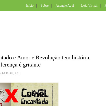
Início
Sobre
Anuncie Aqui
Loja Virtual
P
ntado e Amor e Revolução tem história,
ferença é gritante
ABRIL 18, 2011
.