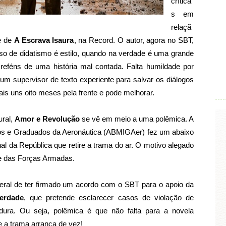
crítica
s em
relaçã
e de
A Escrava Isaura
, na Record. O autor, agora no SBT,
so de didatismo é estilo, quando na verdade é uma grande
o reféns de uma história mal contada. Falta humildade por
.
um supervisor de texto experiente para salvar os diálogos
ais uns oito meses pela frente e pode melhorar.
ural,
Amor e Revolução
se vê em meio a uma polêmica. A
ivos e Graduados da Aeronáutica (ABMIGAer) fez um abaixo
al da República que retire a trama do ar. O motivo alegado
ade das Forças Armadas.
al de ter firmado um acordo com o SBT para o apoio da
erdade
, que pretende esclarecer casos de violação de
adura. Ou seja, polêmica é que não falta para a novela
ue a trama arranca de vez!