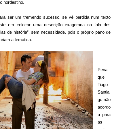
ão nordestino.
ara ser um tremendo sucesso, se vê perdida num texto
siste em colocar uma descrição exagerada na fala dos
as de história”, sem necessidade, pois o próprio pano de
ariam a temática.
Pena
que
Tiago
Santia
go não
acordo
u para
as