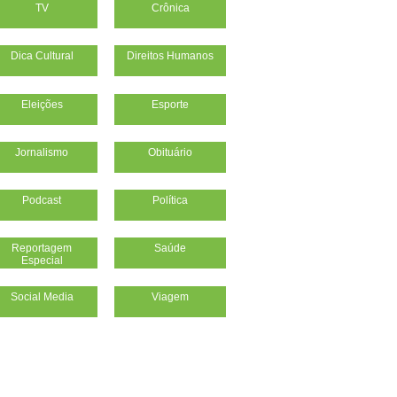
TV
Crônica
Dica Cultural
Direitos Humanos
Eleições
Esporte
Jornalismo
Obituário
Podcast
Política
Reportagem
Saúde
Especial
Social Media
Viagem