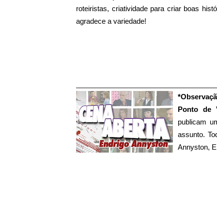
roteiristas, criatividade para criar boas hi
agradece a variedade!
____________________________________
*Observaçã
Ponto de 
publicam u
assunto. To
Annyston, E