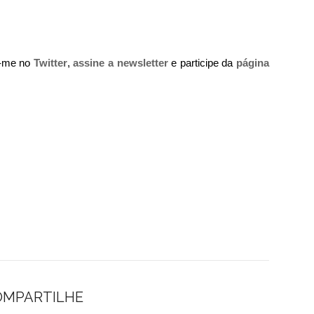
a-me no
Twitter
,
assine a newsletter
e participe da
página
.
OMPARTILHE
.