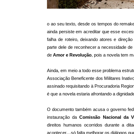
o ao seu texto, desde os tempos do remak
ainda persiste em acreditar que esse exces
falha de roteiro, deixando atores e direçã
parte dele de reconhecer a necessidade de 
de
Amor e Revolução
, pois a novela tem m
Ainda, em meio a todo esse problema estrut
Associação Beneficente dos Militares Inat
assinado requisitando à Procuradoria Region
é que a novela estaria afrontando a dignid
O documento também acusa o governo feder
instauração da
Comissão Nacional da V
direitos humanos ocorridos durante a dit
acontecer....só falta melhorar os diálogos q