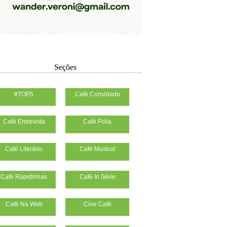
Seções
#TOP5
Café Convidado
Café Entrevista
Café Folia
Café Literário
Café Musical
Café Rapidinhas
Café In Série
Café Na Web
Cine Café