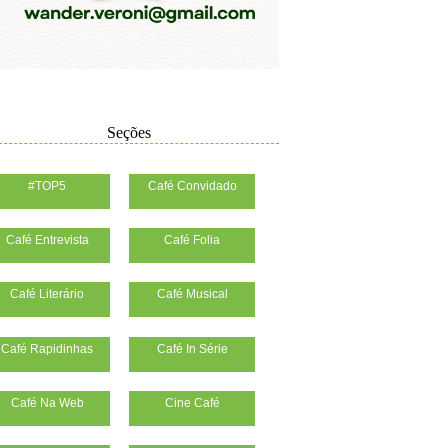
Seções
#TOP5
Café Convidado
Café Entrevista
Café Folia
Café Literário
Café Musical
Café Rapidinhas
Café In Série
Café Na Web
Cine Café