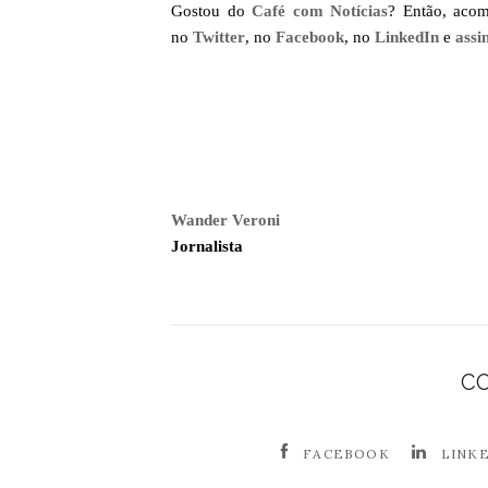
Gostou do
Café com Notícias
? Então, aco
no
Twitter
, no
Facebook
, no
LinkedIn
e
assi
Wander Veroni
Jornalista
C
FACEBOOK
LINK