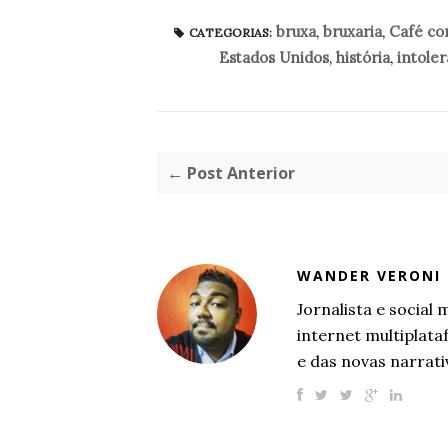
bruxa
,
bruxaria
,
Café co
CATEGORIAS:
Estados Unidos
,
história
,
intoler
← Post Anterior
WANDER VERONI
Jornalista e socia
internet multiplat
e das novas narrati