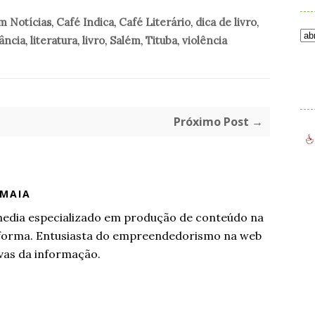
m Notícias
,
Café Indica
,
Café Literário
,
dica de livro
,
ância
,
literatura
,
livro
,
Salém
,
Tituba
,
violência
.
Próximo Post →
 MAIA
l media especializado em produção de conteúdo na
aforma. Entusiasta do empreendedorismo na web
vas da informação.