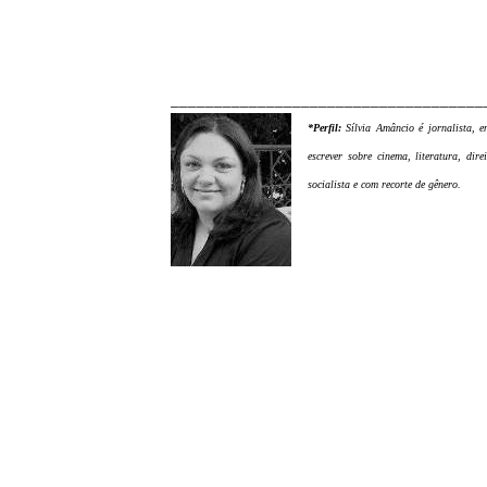
____________________________________
*Perfil:
Sílvia Amâncio é jornalista, 
escrever sobre cinema, literatura, di
socialista e com recorte de gênero
.