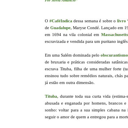
Por Sílvia Amâncio*
O
#CaféIndica
dessa semana é sobre o
livro
de
Guadalupe
, Maryse Condé. Lançado em 198
em 1694 na vila colonial em
Massachusett
escravizada e vendida para um puritano inglês
Em uma Salém dominada pelo
obscurantismo 
de bruxaria e práticas consideradas satânicas
escrava Tituba, filha de uma mulher forte (
ensinou tudo sobre remédios naturais, chás p
já estão em outra dimensão.
Tituba
, durante toda sua curta vida (estima
abusada e enganada por homens, brancos e n
sonho: voltar para a sua simples cabana na 
seguir o amor de quem a entregou para a mort