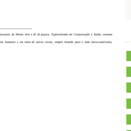
______________
.
entusiasta da Sétima Arte e fã de paçoca. Especializada em Comunicação e Saúde, costuma
reitos humanos e um tanto de outras coisas, sempre levando para o lado latino-americano,