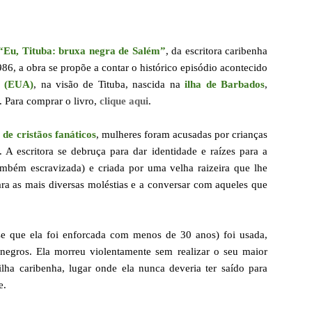
 “Eu, Tituba: bruxa negra de Salém”
, da escritora caribenha
6, a obra se propõe a contar o histórico episódio acontecido
s (EUA)
, na visão de Tituba, nascida na
ilha de Barbados
,
. Para comprar o livro,
clique aqui
.
de cristãos fanáticos
, mulheres foram acusadas por crianças
. A escritora se debruça para dar identidade e raízes para a
também escravizada) e criada por uma velha raizeira que lhe
ara as mais diversas moléstias e a conversar com aqueles que
-se que ela foi enforcada com menos de 30 anos) foi usada,
egros. Ela morreu violentamente sem realizar o seu maior
ilha caribenha, lugar onde ela nunca deveria ter saído para
e.