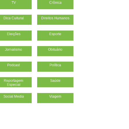
TV
Crônica
Dica Cultural
Direitos Humanos
Eleições
Esporte
Jornalismo
Obituário
Podcast
Política
Reportagem
Saúde
Especial
Social Media
Viagem