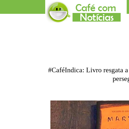
#CaféIndica: Livro resgata a 
perse