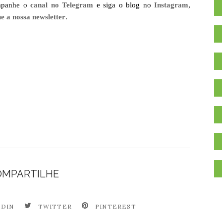
mpanhe o
canal no Telegram
e siga o blog no
Instagram
,
ne a nossa newsletter
.
OMPARTILHE
.
EDIN
TWITTER
PINTEREST