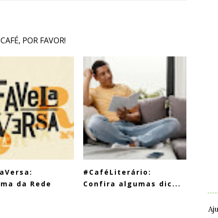
 CAFÉ, POR FAVOR!
.
aVersa:
#CaféLiterário:
.
ama da Rede
Confira algumas dic...
.
Aj