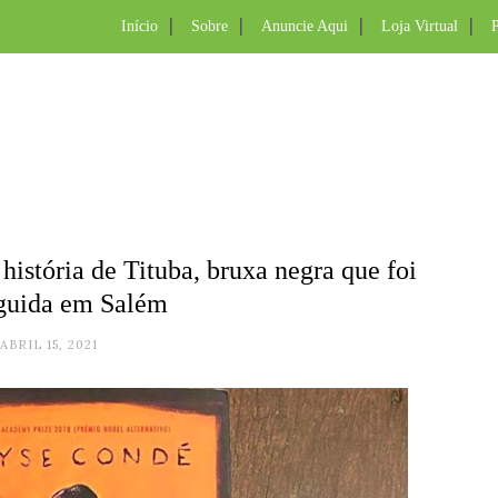
Início
Sobre
Anuncie Aqui
Loja Virtual
P
história de Tituba, bruxa negra que foi
guida em Salém
ABRIL 15, 2021
.