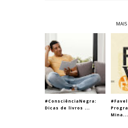
MAIS
#ConsciênciaNegra:
#Favel
Dicas de livros ...
Progr
Mina..