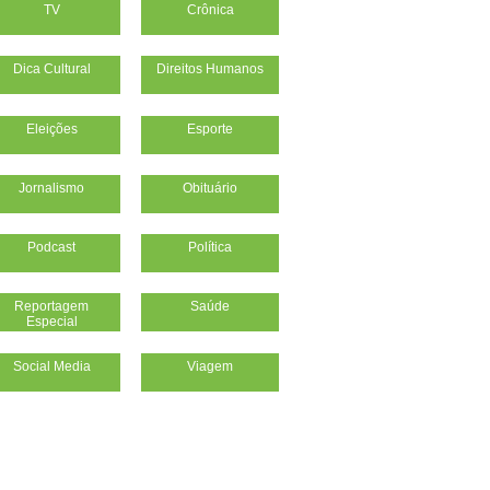
TV
Crônica
Dica Cultural
Direitos Humanos
Eleições
Esporte
Jornalismo
Obituário
Podcast
Política
Reportagem
Saúde
Especial
Social Media
Viagem