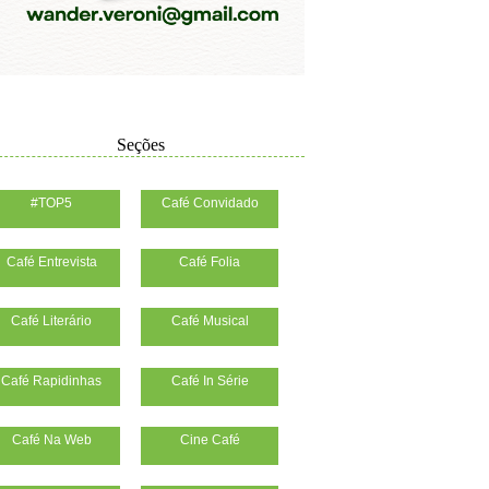
Seções
#TOP5
Café Convidado
Café Entrevista
Café Folia
Café Literário
Café Musical
Café Rapidinhas
Café In Série
Café Na Web
Cine Café