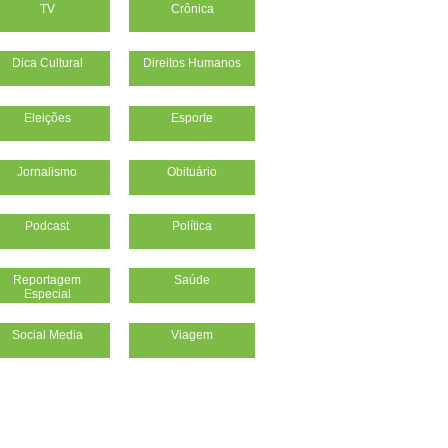
TV
Crônica
Dica Cultural
Direitos Humanos
Eleições
Esporte
Jornalismo
Obituário
Podcast
Política
Reportagem
Saúde
Especial
Social Media
Viagem