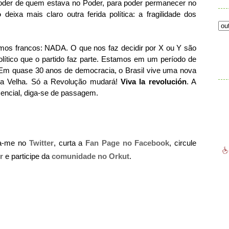
poder de quem estava no Poder, para poder permanecer no
ão
deixa mais claro outra ferida política: a fragilidade dos
amos francos: NADA. O que nos faz decidir por X ou Y são
.
olítico que o partido faz parte. Estamos em um período de
Em quase 30 anos de democracia, o Brasil vive uma nova
ítica Velha. Só a Revolução mudará!
Viva la revolución
. A
ncial, diga-se de passagem.
ga-me no
Twitter
, curta a
Fan Page no Facebook
, circule
r
e participe da
comunidade no Orkut
.