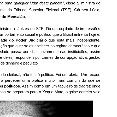
ria para qualquer lugar deste planeta”
, disse a ministra do
nte do Tribunal Superior Eleitoral (TSE), Cármen Lúcia,
o do Mensalão
.
inistros e Juízes do STF dão um copilado de impressões
portamento social e político que o Brasil enfrenta hoje e,
dade do Poder Judiciário
que está mais independente,
nação que quer se estabelecer no regime democrático e que
dade possa acreditar novamente nas instituições, assim
e deles] respondem por crimes de corrupção ativa, gestão
de dinheiro e peculato.
do eleitoral, não foi só político. Foi um alerta. Um recado
e a perceber uma prática muito mais comum do que se
s políticos
. Assim como em um tabuleiro de xadrez onde
ainhas se preparam para o Xeque Mate, o golpe certeiro veio