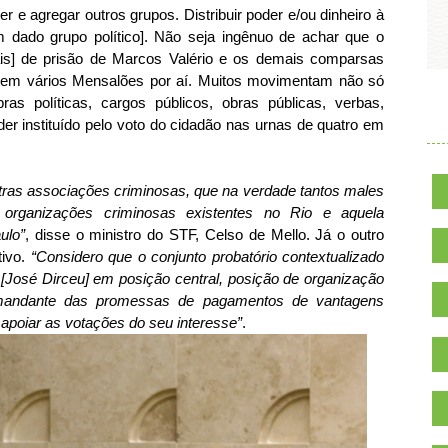
er e agregar outros grupos. Distribuir poder e/ou dinheiro à
 dado grupo político]. Não seja ingênuo de achar que o
s] de prisão de Marcos Valério e os demais comparsas
tem vários Mensalões por aí. Muitos movimentam não só
bras políticas, cargos públicos, obras públicas, verbas,
.
der instituído pelo voto do cidadão nas urnas de quatro em
utras associações criminosas, que na verdade tantos males
 organizações criminosas existentes no Rio e aquela
ulo”
, disse o ministro do STF, Celso de Mello. Já o outro
tivo.
“Considero que o conjunto probatório contextualizado
 [José Dirceu] em posição central, posição de organização
o mandante das promessas de pagamentos de vantagens
apoiar as votações do seu interesse”
.