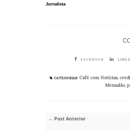
Jornalista
C
FACEBOOK
LINK
Café com Notícias
,
credi
CATEGORIAS:
Mensalão
,
p
← Post Anterior