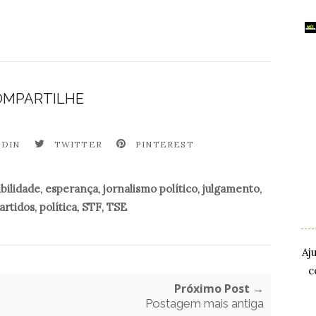
OMPARTILHE
EDIN
TWITTER
PINTEREST
.
bilidade
,
esperança
,
jornalismo político
,
julgamento
,
artidos
,
política
,
STF
,
TSE
.
Aj
c
Próximo Post →
Postagem mais antiga