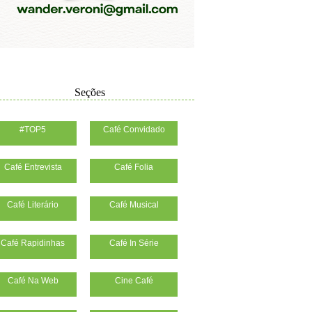
Seções
#TOP5
Café Convidado
Café Entrevista
Café Folia
Café Literário
Café Musical
Café Rapidinhas
Café In Série
Café Na Web
Cine Café