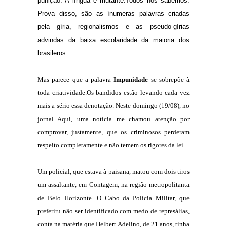
punição. A língua é mutante.Todos nós sabemos.
Prova disso, são as ínumeras palavras criadas
pela gíria, regionalismos e as pseudo-gírias
advindas da baixa escolaridade da maioria dos
brasileros.
Mas parece que a palavra
Impunidade
se sobrepõe à
toda criatividade.Os bandidos estão levando cada vez
mais a
sério essa denotação. Neste domingo (19/08), no
jornal Aqui, uma notícia me chamou atenção por
comprovar, justamente, que os criminosos perderam
respeito completamente e não temem os rigores da lei.
Um policial, que estava à paisana, matou com dois tiros
um assaltante, em Contagem, na região metropolitanta
de Belo Horizonte. O Cabo da Polícia Militar, que
preferiru não ser identificado com medo de represálias,
conta na matéria que Helbert Adelino, de 21 anos, tinha