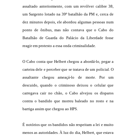
assaltado anteriormente, com um revólver calibre 38,
um Sargento lotado na 39º batalhão da PM e, cerca de
dez minutos depois, ele abordou algumas pessoas num
ponto de ônibus, mas não contava que o Cabo do
Batalhão de Guarda do Palácio da Liberdade fosse
reagir em protesto a essa onda criminalidade.
O Cabo conta que Helbert chegou a abordá-lo, pegar a
carteira dele e perceber que se tratava de um policial. O
assaltante chegou ameaçá-lo de morte. Por um
descuido, quando o criminoso deixou o celular que
carregava cair no chão, o Cabo alvejou os disparos
contra o bandido que morreu baleado no rosto e na
barriga assim que chegou ao HPS.
É notórios que os bandidos não respeitam a lei e muito
menos as autoridades. À luz do dia, Helbert, que estava